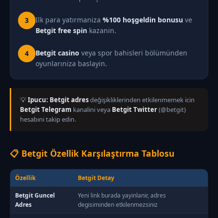
Ilk para yatırmaniza
%100 hoşgeldin bonusu
ve
3
Betgit free spin
kazanin.
Betgit casino
veya spor bahisleri bölümünden
4
oyunlarıniza baslayin.
💡
Ipucu:
Betgit adres
değişikliklerinden etkilenmemek icin
Betgit Telegram
kanalini veya
Betgit Twitter
(@betgit)
hesabıni takip edin.
📋 Betgit Özellik Karşılaştırma Tablosu
Özellik
Betgit Detay
Betgit Guncel
Yeni link burada yayinlanir, adres
Adres
degisiminden etkilenmezsiniz