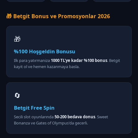
🎁 Betgit Bonus ve Promosyonlar 2026
🎁
%100 Hoşgeldin Bonusu
Ilk para yatırmaniza
1000 TL'ye kadar %100 bonus
. Betgit
kayit ol ve hemen kazanmaya basla.
🔄
Betgit Free Spin
Secili slot oyunlarında
50-200 bedava donus
. Sweet
Bonanza ve Gates of Olympus'da gecerli.