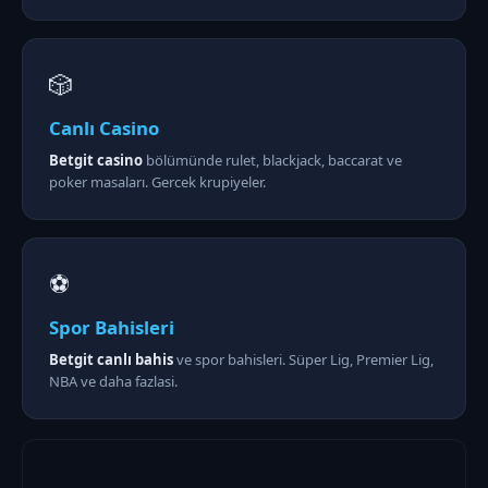
🎲
Canlı Casino
Betgit casino
bölümünde rulet, blackjack, baccarat ve
poker masaları. Gercek krupiyeler.
⚽
Spor Bahisleri
Betgit canlı bahis
ve spor bahisleri. Süper Lig, Premier Lig,
NBA ve daha fazlasi.