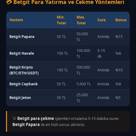
💳 Betgit Para Yatırma ve Cekme Yöntemleri
Min.
Max.
Yontem
Sure
Bonus
Tutar
Tutar
50.000
Betgit Papara
50 TL
Aninda
%15
TL
100.000
5-15
Betgit Havale
100 TL
Yok
TL
dk
Betgit Kripto
500.000
100 TL
Aninda
%10
(BTC/ETH/USDT)
TL
Betgit Cepbank
50 TL
5.000 TL
Aninda
Yok
25.000
Betgit Jeton
50 TL
Aninda
%5
TL
💡
Betgit para çekme
işlemleri ortalama 5-15 dakika surer.
Betgit Papara
ile en hizli sonuc alirsiniz.