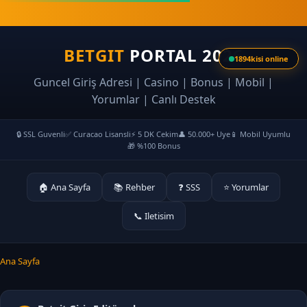
BETGIT
PORTAL 2026
1894
kisi online
Guncel Giriş Adresi | Casino | Bonus | Mobil |
Yorumlar | Canlı Destek
🔒 SSL Guvenli
✅ Curacao Lisansli
⚡ 5 DK Cekim
👤 50.000+ Uye
📱 Mobil Uyumlu
🎁 %100 Bonus
🏠 Ana Sayfa
📚 Rehber
❓ SSS
⭐ Yorumlar
📞 Iletisim
Ana Sayfa