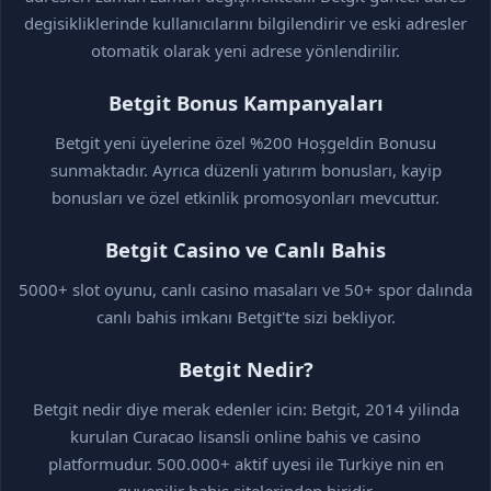
degisikliklerinde kullanıcılarını bilgilendirir ve eski adresler
otomatik olarak yeni adrese yönlendirilir.
Betgit Bonus Kampanyaları
Betgit yeni üyelerine özel %200 Hoşgeldin Bonusu
sunmaktadır. Ayrıca düzenli yatırım bonusları, kayip
bonusları ve özel etkinlik promosyonları mevcuttur.
Betgit Casino ve Canlı Bahis
5000+ slot oyunu, canlı casino masaları ve 50+ spor dalında
canlı bahis imkanı Betgit'te sizi bekliyor.
Betgit Nedir?
Betgit nedir diye merak edenler icin: Betgit, 2014 yilinda
kurulan Curacao lisansli online bahis ve casino
platformudur. 500.000+ aktif uyesi ile Turkiye nin en