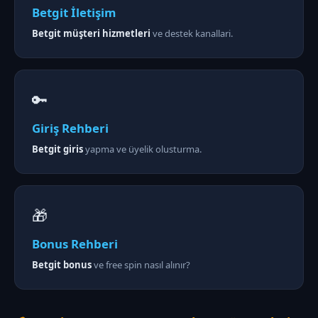
Betgit İletişim
Betgit müşteri hizmetleri
ve destek kanallari.
🔑
Giriş Rehberi
Betgit giris
yapma ve üyelik olusturma.
🎁
Bonus Rehberi
Betgit bonus
ve free spin nasıl alınır?