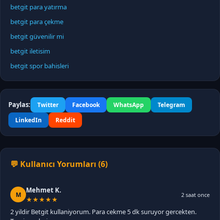
betgit para yatırma
betgit para çekme
betgit güvenilir mi
betgit iletisim
betgit spor bahisleri
Paylas:
Twitter
Facebook
WhatsApp
Telegram
LinkedIn
Reddit
💬 Kullanıcı Yorumları (6)
Mehmet K.
M
2 saat once
★★★★★
2 yildir Betgit kullaniyorum. Para cekme 5 dk suruyor gercekten.