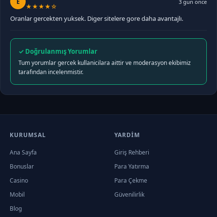
E
3 gun once
★★★★☆
Oranlar gercekten yuksek. Diger sitelere gore daha avantajlı.
✓ Doğrulanmış Yorumlar
Tum yorumlar gercek kullanicilara aittir ve moderasyon ekibimiz
tarafından incelenmistir.
KURUMSAL
YARDIM
Ana Sayfa
Giriş Rehberi
Bonuslar
Para Yatırma
Casino
Para Çekme
Mobil
Güvenilirlik
Blog