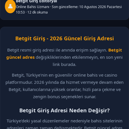
Betgit Giriş Editöryal
👤
Online Bahis Uzmanı · Son güncelleme: 10 Agustos 2026 Pazartesi
10:53 ·
12
dk okuma
Betgit Giriş - 2026 Güncel Giriş Adresi
Betgit resmi giriş adresi ile anında erişim sağlayın.
Betgit
güncel adres
değişikliklerinden etkilenmeyin, en son yeni
link burada.
Betgit, Türkiye'nin en güvenilir online bahis ve casino
platformudur. 2026 yılında da hizmet vermeye devam eden
Betgit, kullanıcılarına yüksek oranlar, hizli para çekme ve
zengin bonus seçenekleri sunar.
Betgit Giriş Adresi Neden Değişir?
Türkiye'deki yasal düzenlemeler nedeniyle bahis sitelerinin
adresleri zaman zaman değişmektedir. Betgit güncel adres