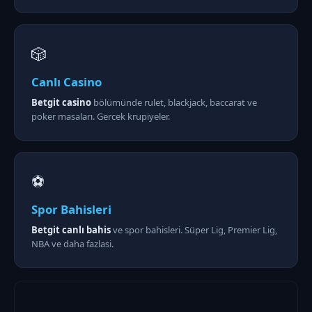
🎲
Canlı Casino
Betgit casino
bölümünde rulet, blackjack, baccarat ve
poker masaları. Gercek krupiyeler.
⚽
Spor Bahisleri
Betgit canlı bahis
ve spor bahisleri. Süper Lig, Premier Lig,
NBA ve daha fazlasi.