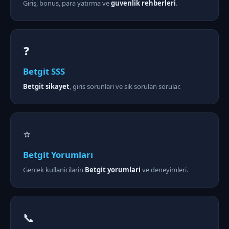
Giriş, bonus, para yatırma ve
guvenlik rehberleri
.
❓
Betgit SSS
Betgit sikayet
, giris sorunlari ve sik sorulan sorular.
⭐
Betgit Yorumları
Gercek kullanicilarin
Betgit yorumlari
ve deneyimleri.
📞