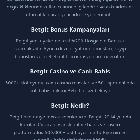
degisikliklerinde kullanıcılarını bilgilendirir ve eski adresler
otomatik olarak yeni adrese yönlendirilir.
Betgit Bonus Kampanyaları
Betgit yeni üyelerine özel %200 Hoşgeldin Bonusu
sunmaktadır. Ayrıca düzenli yatırım bonusları, kayip
bonusları ve özel etkinlik promosyonları mevcuttur.
Betgit Casino ve Canlı Bahis
5000+ slot oyunu, canlı casino masaları ve 50+ spor dalında
canlı bahis imkanı Betgit'te sizi bekliyor.
Betgit Nedir?
Betgit nedir diye merak edenler icin: Betgit, 2014 yilinda
kurulan Curacao lisansli online bahis ve casino
platformudur. 500.000+ aktif uyesi ile Turkiye nin en