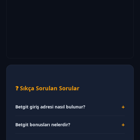
❓ Sıkça Sorulan Sorular
Betgit giriş adresi nasıl bulunur?
Betgit bonusları nelerdir?