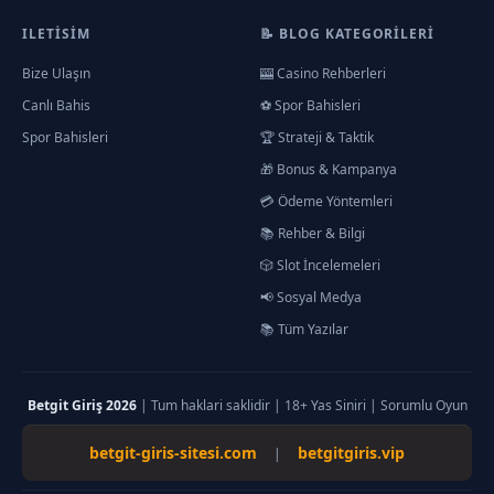
ILETISIM
📝 BLOG KATEGORILERI
Bize Ulaşın
🎰 Casino Rehberleri
Canlı Bahis
⚽ Spor Bahisleri
Spor Bahisleri
🏆 Strateji & Taktik
🎁 Bonus & Kampanya
💳 Ödeme Yöntemleri
📚 Rehber & Bilgi
🎲 Slot İncelemeleri
📢 Sosyal Medya
📚 Tüm Yazılar
Betgit Giriş 2026
| Tum haklari saklidir | 18+ Yas Siniri | Sorumlu Oyun
betgit-giris-sitesi.com
betgitgiris.vip
|