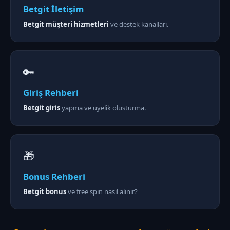
Betgit İletişim
Betgit müşteri hizmetleri
ve destek kanallari.
🔑
Giriş Rehberi
Betgit giris
yapma ve üyelik olusturma.
🎁
Bonus Rehberi
Betgit bonus
ve free spin nasıl alınır?