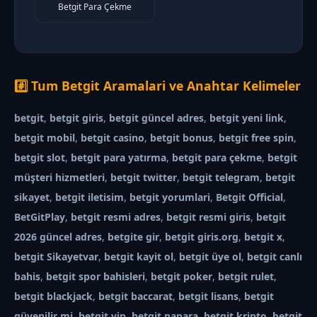
Betgit Para Çekme
#️⃣ Tum Betgit Aramalari ve Anahtar Kelimeler
betgit
,
betgit giris
,
betgit güncel adres
,
betgit yeni link
,
betgit mobil
,
betgit casino
,
betgit bonus
,
betgit free spin
,
betgit slot
,
betgit para yatırma
,
betgit para çekme
,
betgit
müşteri hizmetleri
,
betgit twitter
,
betgit telegram
,
betgit
sikayet
,
betgit iletisim
,
betgit yorumlari
,
Betgit Official
,
BetGitPlay
,
betgit resmi adres
,
betgit resmi giris
,
betgit
2026 güncel adres
,
betgite gir
,
betgit giris.org
,
betgit x
,
betgit Sikayetvar
,
betgit kayit ol
,
betgit üye ol
,
betgit canlı
bahis
,
betgit spor bahisleri
,
betgit poker
,
betgit rulet
,
betgit blackjack
,
betgit baccarat
,
betgit lisans
,
betgit
güvenilir mi
,
betgit vip
,
betgit papara
,
betgit kripto
,
betgit