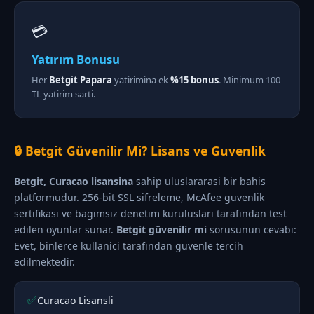
💳
Yatırım Bonusu
Her
Betgit Papara
yatirimina ek
%15 bonus
. Minimum 100
TL yatirim sarti.
🔒 Betgit Güvenilir Mi? Lisans ve Guvenlik
Betgit, Curacao lisansina
sahip uluslararasi bir bahis
platformudur. 256-bit SSL sifreleme, McAfee guvenlik
sertifikasi ve bagimsiz denetim kuruluslari tarafından test
edilen oyunlar sunar.
Betgit güvenilir mi
sorusunun cevabi:
Evet, binlerce kullanici tarafından guvenle tercih
edilmektedir.
✅
Curacao Lisansli