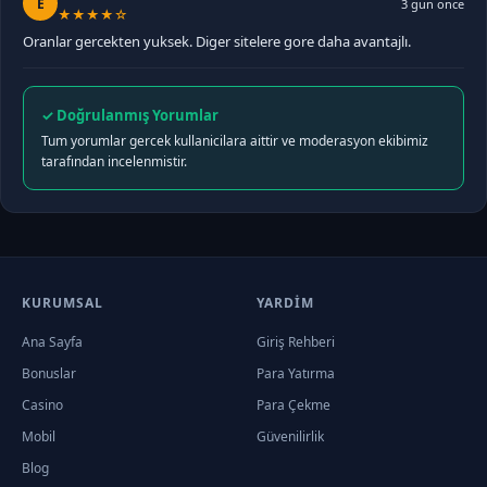
E
3 gun once
★★★★☆
Oranlar gercekten yuksek. Diger sitelere gore daha avantajlı.
✓ Doğrulanmış Yorumlar
Tum yorumlar gercek kullanicilara aittir ve moderasyon ekibimiz
tarafından incelenmistir.
KURUMSAL
YARDIM
Ana Sayfa
Giriş Rehberi
Bonuslar
Para Yatırma
Casino
Para Çekme
Mobil
Güvenilirlik
Blog