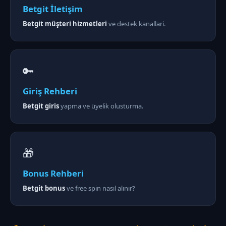
Betgit İletişim
Betgit müşteri hizmetleri
ve destek kanallari.
🔑
Giriş Rehberi
Betgit giris
yapma ve üyelik olusturma.
🎁
Bonus Rehberi
Betgit bonus
ve free spin nasıl alınır?