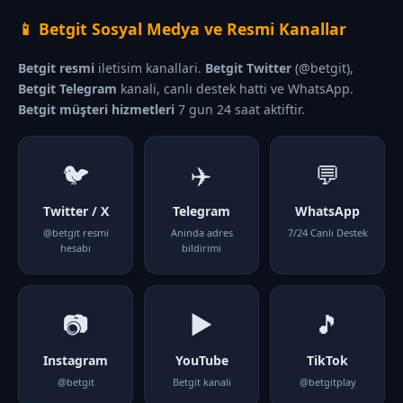
📱 Betgit Sosyal Medya ve Resmi Kanallar
Betgit resmi
iletisim kanallari.
Betgit Twitter
(@betgit),
Betgit Telegram
kanali, canlı destek hatti ve WhatsApp.
Betgit müşteri hizmetleri
7 gun 24 saat aktiftir.
🐦
✈️
💬
Twitter / X
Telegram
WhatsApp
@betgit resmi
Aninda adres
7/24 Canlı Destek
hesabı
bildirimi
📷
▶️
🎵
Instagram
YouTube
TikTok
@betgit
Betgit kanali
@betgitplay