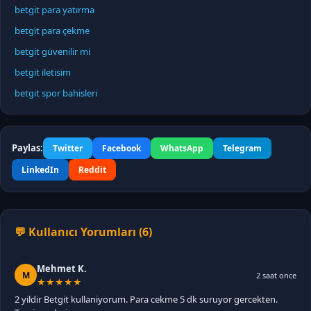
betgit para yatırma
betgit para çekme
betgit güvenilir mi
betgit iletisim
betgit spor bahisleri
Paylas:
Twitter
Facebook
WhatsApp
Telegram
LinkedIn
Reddit
💬 Kullanıcı Yorumları (6)
Mehmet K.
M
2 saat once
★★★★★
2 yildir Betgit kullaniyorum. Para cekme 5 dk suruyor gercekten.