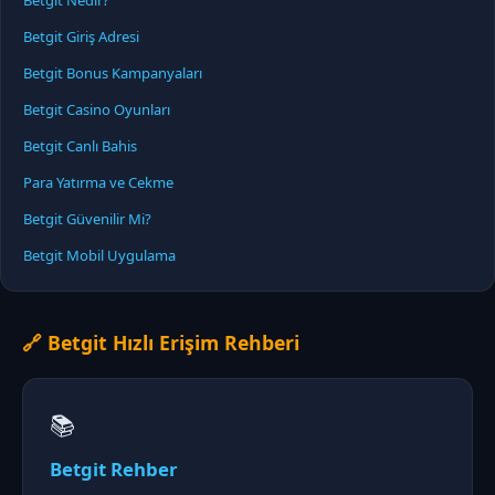
Betgit Nedir?
Betgit Giriş Adresi
Betgit Bonus Kampanyaları
Betgit Casino Oyunları
Betgit Canlı Bahis
Para Yatırma ve Cekme
Betgit Güvenilir Mi?
Betgit Mobil Uygulama
🔗 Betgit Hızlı Erişim Rehberi
📚
Betgit Rehber