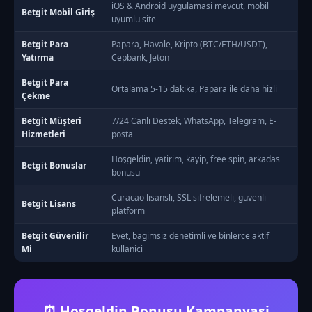
iOS & Android uygulamasi mevcut, mobil
Betgit Mobil Giriş
uyumlu site
Betgit Para
Papara, Havale, Kripto (BTC/ETH/USDT),
Yatırma
Cepbank, Jeton
Betgit Para
Ortalama 5-15 dakika, Papara ile daha hizli
Çekme
Betgit Müşteri
7/24 Canlı Destek, WhatsApp, Telegram, E-
Hizmetleri
posta
Hoşgeldin, yatirim, kayip, free spin, arkadas
Betgit Bonuslar
bonusu
Curacao lisansli, SSL sifrelemeli, guvenli
Betgit Lisans
platform
Betgit Güvenilir
Evet, bagimsiz denetimli ve binlerce aktif
Mi
kullanici
⏰ Hoşgeldin Bonusu Kampanyasi