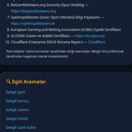
BeGambleAware.org Sorumlu Oyun Ortakligi —
https://begambleaware.org
Spelinspektionen (Isvec Oyun Otoritesi) Bilgi Paylasimi —
https://spelinspektionen.se
European Gaming and Betting Association (EGBA) Üyelik Sertifikasi
eCOGRA Güven ve Adalet Sertifikasi —
https://ecogra.org
Cloudflare Enterprise DDoS Koruma Raporu —
Cloudflare
Tüm bilgiler resmi kurumlar tarafından doğrulanmıştir. Betgit Giriş Editöryal
tarafından bagimsiz olarak incelenmistir.
🔍 Ilgili Aramalar
betgit giris
betgit bonus
betgit casino
betgit mobil
betgit canlı bahis