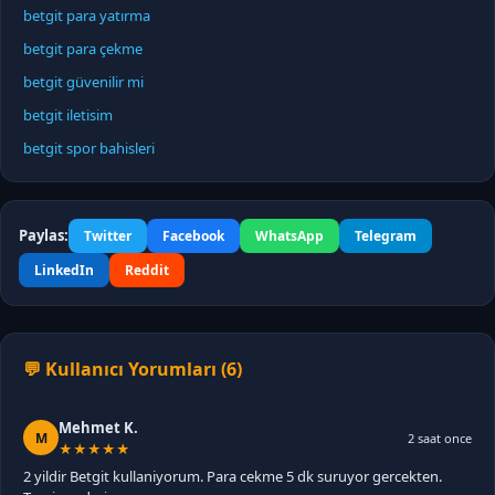
betgit para yatırma
betgit para çekme
betgit güvenilir mi
betgit iletisim
betgit spor bahisleri
Paylas:
Twitter
Facebook
WhatsApp
Telegram
LinkedIn
Reddit
💬 Kullanıcı Yorumları (6)
Mehmet K.
M
2 saat once
★★★★★
2 yildir Betgit kullaniyorum. Para cekme 5 dk suruyor gercekten.