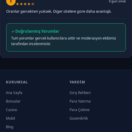
E
3 gun once
★★★★☆
Oranlar gercekten yuksek. Diger sitelere gore daha avantajlı.
✓ Doğrulanmış Yorumlar
Tum yorumlar gercek kullanicilara aittir ve moderasyon ekibimiz
tarafından incelenmistir.
KURUMSAL
YARDIM
Ana Sayfa
Giriş Rehberi
Bonuslar
Para Yatırma
Casino
Para Çekme
Mobil
Güvenilirlik
Blog