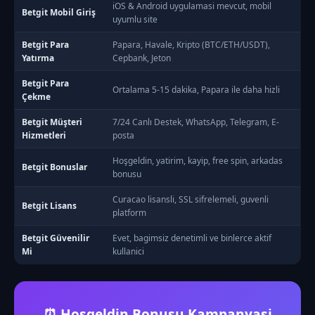
iOS & Android uygulamasi mevcut, mobil
Betgit Mobil Giriş
uyumlu site
Betgit Para
Papara, Havale, Kripto (BTC/ETH/USDT),
Yatırma
Cepbank, Jeton
Betgit Para
Ortalama 5-15 dakika, Papara ile daha hizli
Çekme
Betgit Müşteri
7/24 Canlı Destek, WhatsApp, Telegram, E-
Hizmetleri
posta
Hoşgeldin, yatirim, kayip, free spin, arkadas
Betgit Bonuslar
bonusu
Curacao lisansli, SSL sifrelemeli, guvenli
Betgit Lisans
platform
Betgit Güvenilir
Evet, bagimsiz denetimli ve binlerce aktif
Mi
kullanici
⏰ Hoşgeldin Bonusu Kampanyasi