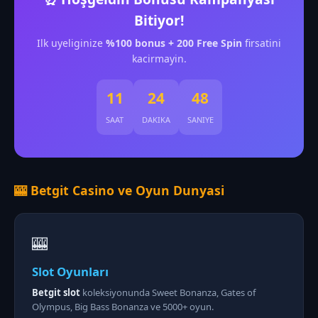
Bitiyor!
Ilk uyeliginize
%100 bonus + 200 Free Spin
firsatini
kacirmayin.
11
24
47
SAAT
DAKIKA
SANIYE
🎰 Betgit Casino ve Oyun Dunyasi
🎰
Slot Oyunları
Betgit slot
koleksiyonunda Sweet Bonanza, Gates of
Olympus, Big Bass Bonanza ve 5000+ oyun.