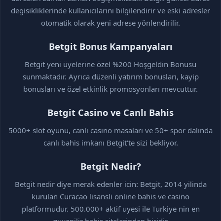
degisikliklerinde kullanıcılarını bilgilendirir ve eski adresler
otomatik olarak yeni adrese yönlendirilir.
Betgit Bonus Kampanyaları
Betgit yeni üyelerine özel %200 Hoşgeldin Bonusu
sunmaktadır. Ayrıca düzenli yatırım bonusları, kayip
bonusları ve özel etkinlik promosyonları mevcuttur.
Betgit Casino ve Canlı Bahis
5000+ slot oyunu, canlı casino masaları ve 50+ spor dalında
canlı bahis imkanı Betgit'te sizi bekliyor.
Betgit Nedir?
Betgit nedir diye merak edenler icin: Betgit, 2014 yilinda
kurulan Curacao lisansli online bahis ve casino
platformudur. 500.000+ aktif uyesi ile Turkiye nin en