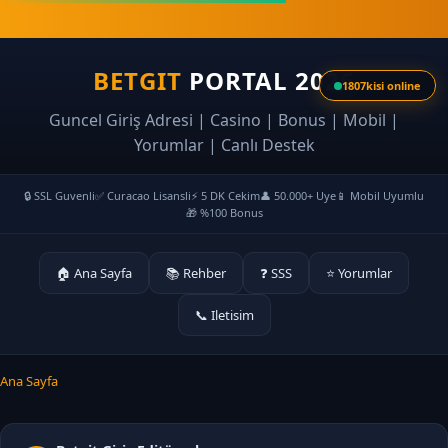
BETGIT
PORTAL 2026
1807
kisi online
Guncel Giriş Adresi | Casino | Bonus | Mobil |
Yorumlar | Canlı Destek
🔒 SSL Guvenli
✅ Curacao Lisansli
⚡ 5 DK Cekim
👤 50.000+ Uye
📱 Mobil Uyumlu
🎁 %100 Bonus
🏠 Ana Sayfa
📚 Rehber
❓ SSS
⭐ Yorumlar
📞 Iletisim
Ana Sayfa