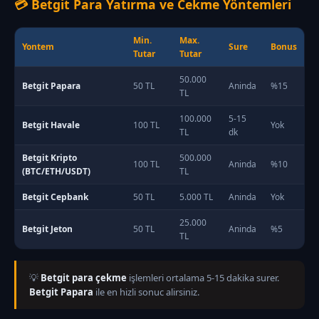
💳 Betgit Para Yatırma ve Cekme Yöntemleri
Min.
Max.
Yontem
Sure
Bonus
Tutar
Tutar
50.000
Betgit Papara
50 TL
Aninda
%15
TL
100.000
5-15
Betgit Havale
100 TL
Yok
TL
dk
Betgit Kripto
500.000
100 TL
Aninda
%10
(BTC/ETH/USDT)
TL
Betgit Cepbank
50 TL
5.000 TL
Aninda
Yok
25.000
Betgit Jeton
50 TL
Aninda
%5
TL
💡
Betgit para çekme
işlemleri ortalama 5-15 dakika surer.
Betgit Papara
ile en hizli sonuc alirsiniz.