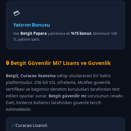
💳
Yatırım Bonusu
Her
Betgit Papara
yatirimina ek
%15 bonus
. Minimum 100
TL yatirim sarti.
🔒 Betgit Güvenilir Mi? Lisans ve Guvenlik
Betgit, Curacao lisansina
sahip uluslararasi bir bahis
platformudur. 256-bit SSL sifreleme, McAfee guvenlik
sertifikasi ve bagimsiz denetim kuruluslari tarafından test
edilen oyunlar sunar.
Betgit güvenilir mi
sorusunun cevabi:
Evet, binlerce kullanici tarafından guvenle tercih
edilmektedir.
✅
Curacao Lisansli