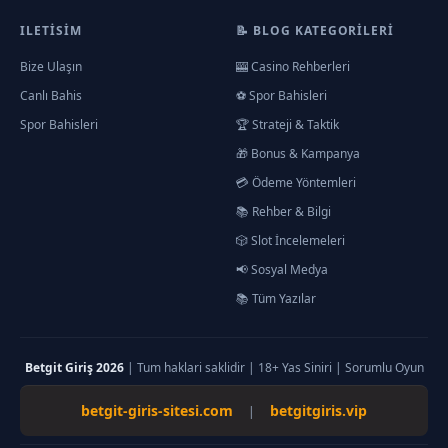
ILETISIM
📝 BLOG KATEGORILERI
Bize Ulaşın
🎰 Casino Rehberleri
Canlı Bahis
⚽ Spor Bahisleri
Spor Bahisleri
🏆 Strateji & Taktik
🎁 Bonus & Kampanya
💳 Ödeme Yöntemleri
📚 Rehber & Bilgi
🎲 Slot İncelemeleri
📢 Sosyal Medya
📚 Tüm Yazılar
Betgit Giriş 2026
| Tum haklari saklidir | 18+ Yas Siniri | Sorumlu Oyun
betgit-giris-sitesi.com
betgitgiris.vip
|