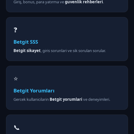
Giriş, bonus, para yatırma ve
guvenlik rehberleri
.
❓
Betgit SSS
Betgit sikayet
, giris sorunlari ve sik sorulan sorular.
⭐
Betgit Yorumları
Gercek kullanicilarin
Betgit yorumlari
ve deneyimleri.
📞