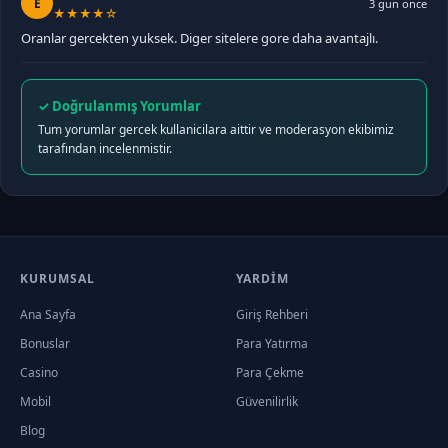
E
3 gun once
★★★★☆
Oranlar gercekten yuksek. Diger sitelere gore daha avantajlı.
✓ Doğrulanmış Yorumlar
Tum yorumlar gercek kullanicilara aittir ve moderasyon ekibimiz
tarafından incelenmistir.
KURUMSAL
YARDIM
Ana Sayfa
Giriş Rehberi
Bonuslar
Para Yatırma
Casino
Para Çekme
Mobil
Güvenilirlik
Blog