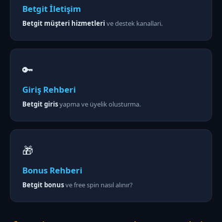
Betgit İletişim
Betgit müşteri hizmetleri
ve destek kanallari.
🔑
Giriş Rehberi
Betgit giris
yapma ve üyelik olusturma.
🎁
Bonus Rehberi
Betgit bonus
ve free spin nasıl alınır?