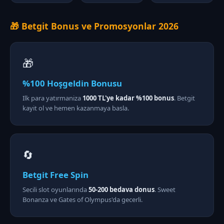
🎁 Betgit Bonus ve Promosyonlar 2026
🎁
%100 Hoşgeldin Bonusu
Ilk para yatırmaniza
1000 TL'ye kadar %100 bonus
. Betgit
kayit ol ve hemen kazanmaya basla.
🔄
Betgit Free Spin
Secili slot oyunlarında
50-200 bedava donus
. Sweet
Bonanza ve Gates of Olympus'da gecerli.