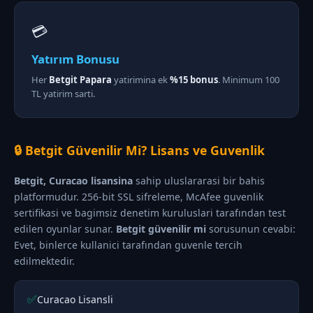
💳
Yatırım Bonusu
Her
Betgit Papara
yatirimina ek
%15 bonus
. Minimum 100
TL yatirim sarti.
🔒 Betgit Güvenilir Mi? Lisans ve Guvenlik
Betgit, Curacao lisansina
sahip uluslararasi bir bahis
platformudur. 256-bit SSL sifreleme, McAfee guvenlik
sertifikasi ve bagimsiz denetim kuruluslari tarafından test
edilen oyunlar sunar.
Betgit güvenilir mi
sorusunun cevabi:
Evet, binlerce kullanici tarafından guvenle tercih
edilmektedir.
✅
Curacao Lisansli