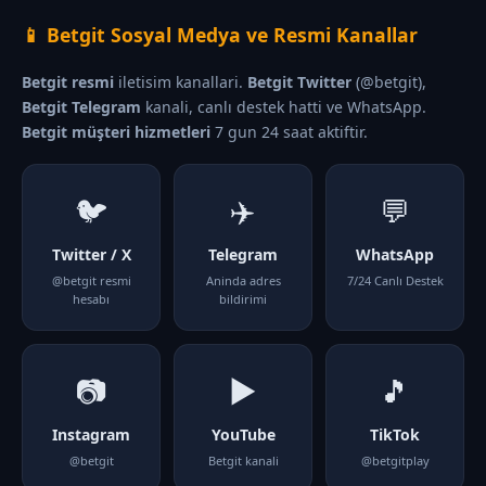
📱 Betgit Sosyal Medya ve Resmi Kanallar
Betgit resmi
iletisim kanallari.
Betgit Twitter
(@betgit),
Betgit Telegram
kanali, canlı destek hatti ve WhatsApp.
Betgit müşteri hizmetleri
7 gun 24 saat aktiftir.
🐦
✈️
💬
Twitter / X
Telegram
WhatsApp
@betgit resmi
Aninda adres
7/24 Canlı Destek
hesabı
bildirimi
📷
▶️
🎵
Instagram
YouTube
TikTok
@betgit
Betgit kanali
@betgitplay