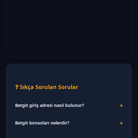
❓ Sıkça Sorulan Sorular
Betgit giriş adresi nasıl bulunur?
Betgit bonusları nelerdir?