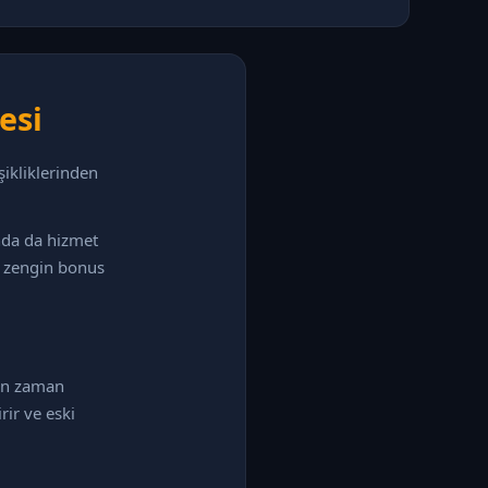
esi
ikliklerinden
ında da hizmet
e zengin bonus
man zaman
rir ve eski