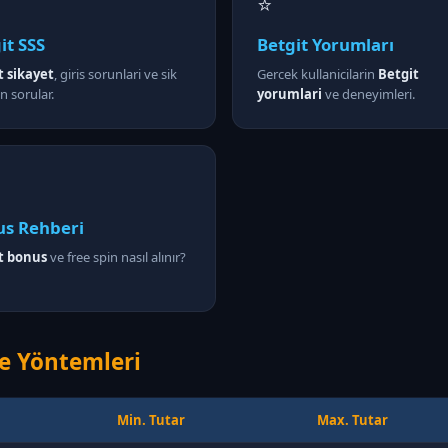
⭐
it SSS
Betgit Yorumları
t sikayet
, giris sorunlari ve sik
Gercek kullanicilarin
Betgit
n sorular.
yorumlari
ve deneyimleri.
us Rehberi
t bonus
ve free spin nasıl alınır?
e Yöntemleri
Min. Tutar
Max. Tutar