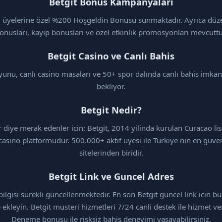
Betgit Bonus Kampanyaları
i üyelerine özel %200 Hoşgeldin Bonusu sunmaktadır. Ayrıca düze
onusları, kayip bonusları ve özel etkinlik promosyonları mevcuttu
Betgit Casino ve Canlı Bahis
unu, canlı casino masaları ve 50+ spor dalında canlı bahis imkanı 
bekliyor.
Betgit Nedir?
r diye merak edenler icin: Betgit, 2014 yilinda kurulan Curacao lis
casino platformudur. 500.000+ aktif uyesi ile Turkiye nin en guven
sitelerinden biridir.
Betgit Link ve Guncel Adres
 bilgisi surekli guncellenmektedir. En son Betgit guncel link icin bu
 ekleyin. Betgit musteri hizmetleri 7/24 canli destek ile hizmet v
Deneme bonusu ile risksiz bahis deneyimi yasayabilirsiniz.