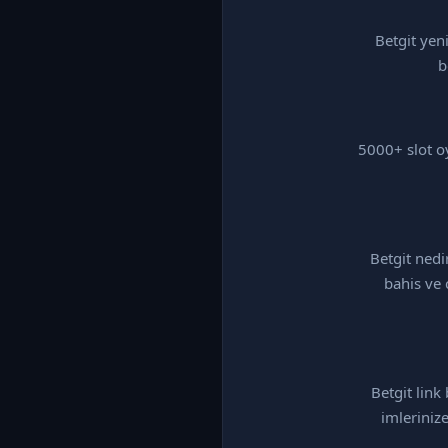
Betgit yen
b
5000+ slot oy
Betgit nedi
bahis ve 
Betgit link
imlerinize