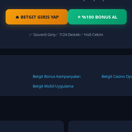
🔥 BETGIT GIRIS YAP
⭐ %100 BONUS AL
✅ Güvenli Giriş
✅ 7/24 Destek
✅ Hizli Cekim
Betgit Bonus Kampanyaları
Betgit Casino Oyu
Betgit Mobil Uygulama