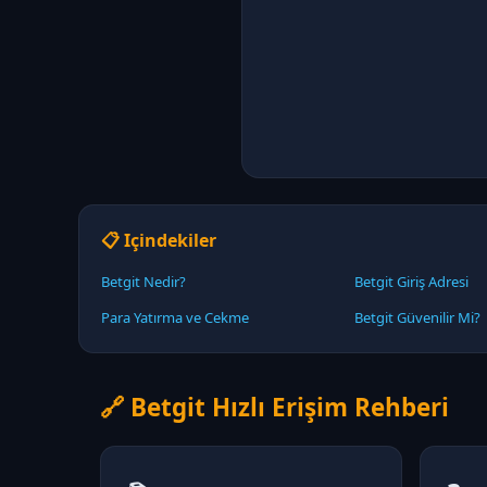
📋 Içindekiler
Betgit Nedir?
Betgit Giriş Adresi
Para Yatırma ve Cekme
Betgit Güvenilir Mi?
🔗 Betgit Hızlı Erişim Rehberi