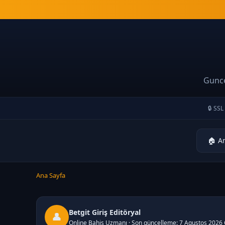
Gunce
🔒 SSL
🏠 A
Ana Sayfa
Betgit Giriş Editöryal
👤
Online Bahis Uzmanı · Son güncelleme: 7 Agustos 2026