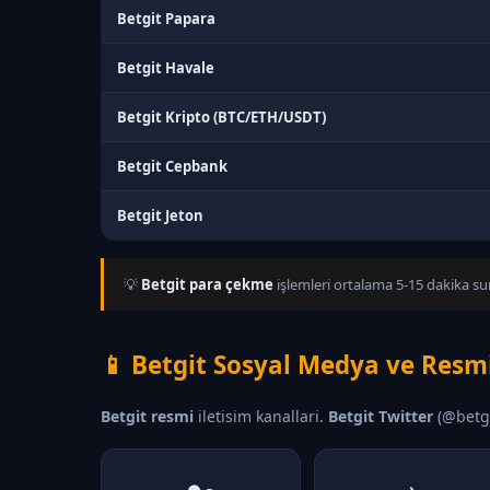
Betgit Papara
Betgit Havale
Betgit Kripto (BTC/ETH/USDT)
Betgit Cepbank
Betgit Jeton
💡
Betgit para çekme
işlemleri ortalama 5-15 dakika su
📱 Betgit Sosyal Medya ve Resm
Betgit resmi
iletisim kanallari.
Betgit Twitter
(@betgi