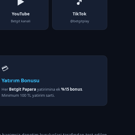
▶️
🎵
YouTube
TikTok
Betgit kanali
@betgitplay
💳
Yatırım Bonusu
Her
Betgit Papara
yatirimina ek
%15 bonus
.
Minimum 100 TL yatirim sarti.
ve bagimsiz denetim kuruluslari tarafından test edilen