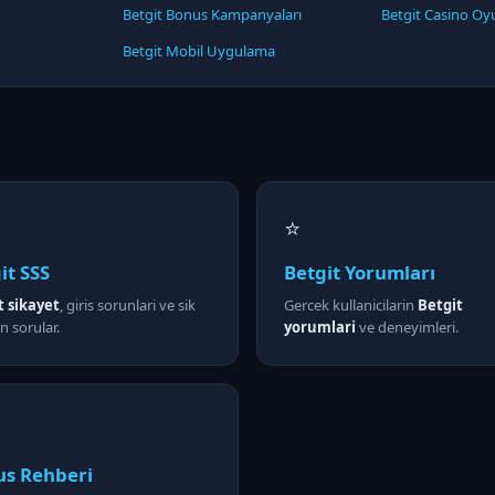
Betgit Bonus Kampanyaları
Betgit Casino Oyu
Betgit Mobil Uygulama
⭐
it SSS
Betgit Yorumları
t sikayet
, giris sorunlari ve sik
Gercek kullanicilarin
Betgit
n sorular.
yorumlari
ve deneyimleri.
us Rehberi