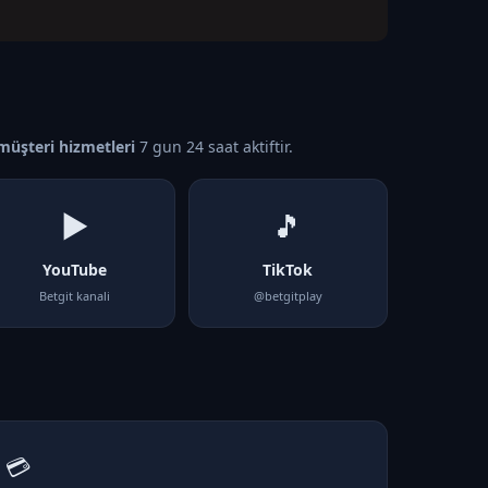
müşteri hizmetleri
7 gun 24 saat aktiftir.
▶️
🎵
YouTube
TikTok
Betgit kanali
@betgitplay
💳