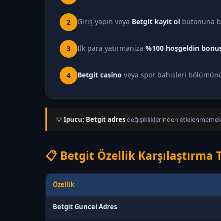
Giriş yapın veya
Betgit kayit ol
butonuna ba
2
Ilk para yatırmaniza
%100 hoşgeldin bonu
3
Betgit casino
veya spor bahisleri bölümünd
4
💡
Ipucu:
Betgit adres
değişikliklerinden etkilenmemek
📋 Betgit Özellik Karşılaştırma 
Özellik
Betgit Guncel Adres