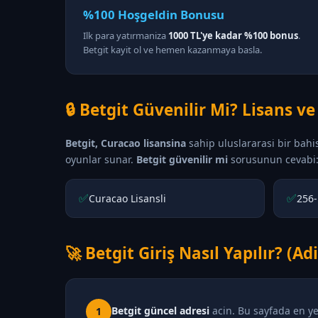
%100 Hoşgeldin Bonusu
Ilk para yatırmaniza
1000 TL'ye kadar %100 bonus
.
Betgit kayit ol ve hemen kazanmaya basla.
🔒 Betgit Güvenilir Mi? Lisans v
Betgit, Curacao lisansina
sahip uluslararasi bir bahi
oyunlar sunar.
Betgit güvenilir mi
sorusunun cevabi: 
✅
✅
Curacao Lisansli
256-
🚀 Betgit Giriş Nasıl Yapılır? (
Betgit güncel adresi
acin. Bu sayfada en y
1