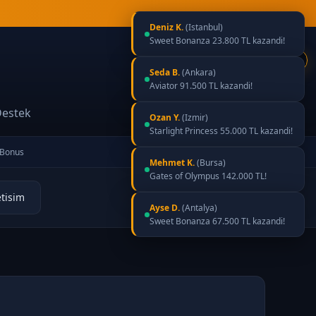
1709
kisi online
Destek
 Bonus
etisim