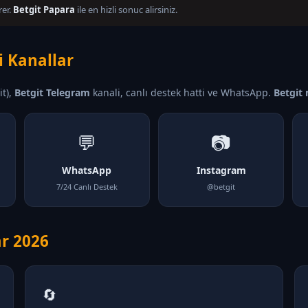
rer.
Betgit Papara
ile en hizli sonuc alirsiniz.
i Kanallar
t),
Betgit Telegram
kanali, canlı destek hatti ve WhatsApp.
Betgit 
💬
📷
WhatsApp
Instagram
7/24 Canlı Destek
@betgit
r 2026
🔄