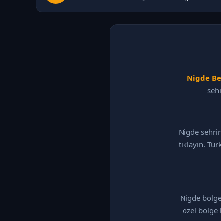
Nigde Bet
sehi
Nigde sehrin
tıklayın. Tü
Nigde bolges
özel bolge 