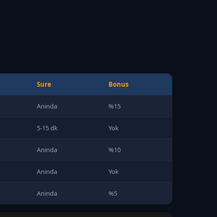
Sure
Bonus
Aninda
%15
5-15 dk
Yok
Aninda
%10
Aninda
Yok
Aninda
%5