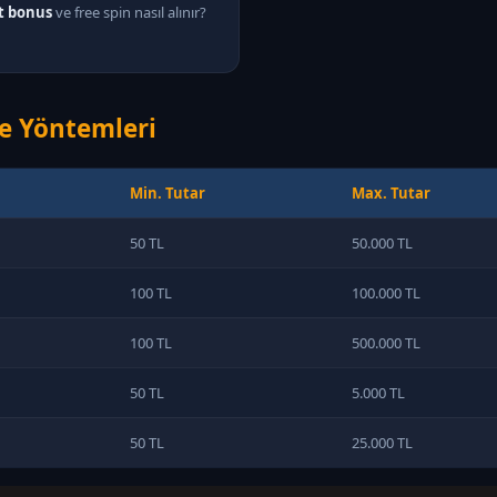
t bonus
ve free spin nasıl alınır?
e Yöntemleri
Min. Tutar
Max. Tutar
50 TL
50.000 TL
100 TL
100.000 TL
100 TL
500.000 TL
50 TL
5.000 TL
50 TL
25.000 TL