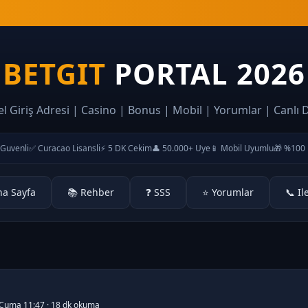
BETGIT
PORTAL 2026
l Giriş Adresi | Casino | Bonus | Mobil | Yorumlar | Canlı 
 Guvenli
✅ Curacao Lisansli
⚡ 5 DK Cekim
👤 50.000+ Uye
📱 Mobil Uyumlu
🎁 %100
na Sayfa
📚 Rehber
❓ SSS
⭐ Yorumlar
📞 Il
 Cuma 11:47 ·
18
dk okuma