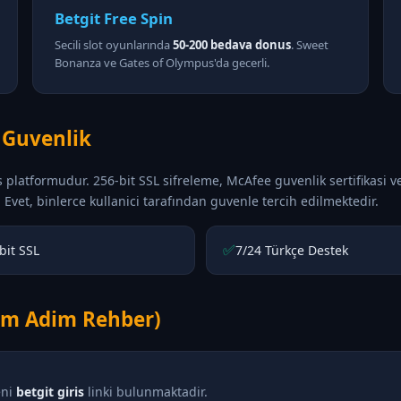
Betgit Free Spin
Secili slot oyunlarında
50-200 bedava donus
. Sweet
Bonanza ve Gates of Olympus'da gecerli.
e Guvenlik
s platformudur. 256-bit SSL sifreleme, McAfee guvenlik sertifikasi 
Evet, binlerce kullanici tarafından guvenle tercih edilmektedir.
✅
bit SSL
7/24 Türkçe Destek
Adim Adim Rehber)
eni
betgit giris
linki bulunmaktadir.