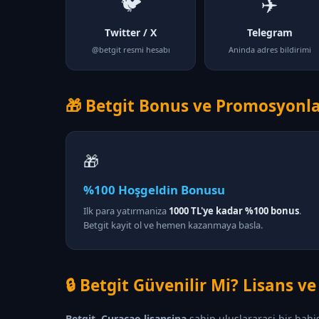
🐦
✈️
Twitter / X
Telegram
@betgit resmi hesabı
Aninda adres bildirimi
🎁 Betgit Bonus ve Promosyonla
🎁
%100 Hoşgeldin Bonusu
Ilk para yatırmaniza
1000 TL'ye kadar %100 bonus
.
Betgit kayit ol ve hemen kazanmaya basla.
🔒 Betgit Güvenilir Mi? Lisans v
Betgit, Curacao lisansina
sahip uluslararasi bir bahi