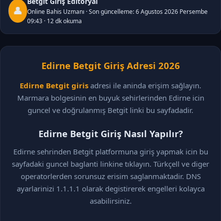
Betgit Giriş Editöryal
👤
Online Bahis Uzmanı · Son güncelleme: 6 Agustos 2026 Persembe
09:43 ·
12
dk okuma
Edirne Betgit Giriş Adresi 2026
Edirne Betgit giris
adresi ile aninda erişim sağlayın.
Marmara bolgesinin en buyuk sehirlerinden Edirne icin
guncel ve doğrulanmış Betgit linki bu sayfadadir.
Edirne Betgit Giriş Nasıl Yapılır?
Edirne sehrinden Betgit platformuna giriş yapmak icin bu
sayfadaki guncel baglanti linkine tıklayın. Türkçell ve diger
operatorlerden sorunsuz erisim saglanmaktadir. DNS
ayarlarinizi 1.1.1.1 olarak degistirerek engelleri kolayca
asabilirsiniz.