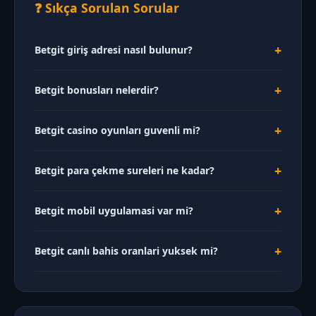
❓ Sıkça Sorulan Sorular
Betgit giriş adresi nasıl bulunur?
Betgit bonusları nelerdir?
Betgit casino oyunları guvenli mi?
Betgit para çekme sureleri ne kadar?
Betgit mobil uygulamasi var mi?
Betgit canlı bahis oranlari yuksek mi?