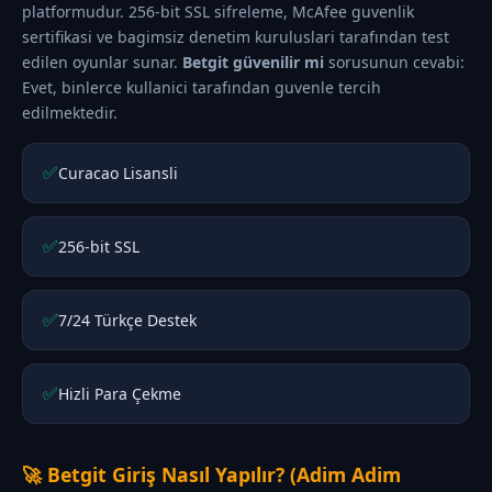
platformudur. 256-bit SSL sifreleme, McAfee guvenlik
sertifikasi ve bagimsiz denetim kuruluslari tarafından test
edilen oyunlar sunar.
Betgit güvenilir mi
sorusunun cevabi:
Evet, binlerce kullanici tarafından guvenle tercih
edilmektedir.
✅
Curacao Lisansli
✅
256-bit SSL
✅
7/24 Türkçe Destek
✅
Hizli Para Çekme
🚀 Betgit Giriş Nasıl Yapılır? (Adim Adim