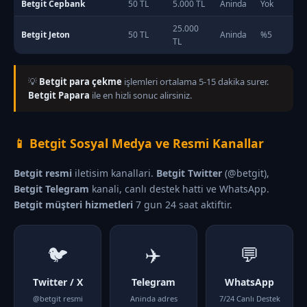
Betgit Cepbank
50 TL
5.000 TL
Aninda
Yok
25.000
Betgit Jeton
50 TL
Aninda
%5
TL
💡
Betgit para çekme
işlemleri ortalama 5-15 dakika surer.
Betgit Papara
ile en hizli sonuc alirsiniz.
📱 Betgit Sosyal Medya ve Resmi Kanallar
Betgit resmi
iletisim kanallari.
Betgit Twitter
(@betgit),
Betgit Telegram
kanali, canlı destek hatti ve WhatsApp.
Betgit müşteri hizmetleri
7 gun 24 saat aktiftir.
🐦
✈️
💬
Twitter / X
Telegram
WhatsApp
@betgit resmi
Aninda adres
7/24 Canlı Destek