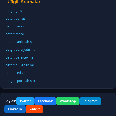
🔍 Ilgili Aramalar
betgit giris
betgit bonus
betgit casino
betgit mobil
betgit canlı bahis
betgit para yatırma
betgit para çekme
betgit güvenilir mi
betgit iletisim
betgit spor bahisleri
Paylas:
Twitter
Facebook
WhatsApp
Telegram
LinkedIn
Reddit