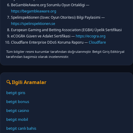
BeGambleAware.org Sorumlu Oyun Ortakligi —
https://begambleaware.org
Spelinspektionen (Isvec Oyun Otoritesi) Bilgi Paylasimi —
https://spelinspektionen.se
European Gaming and Betting Association (EGBA) Üyelik Sertifikasi
eCOGRA Güven ve Adalet Sertifikasi —
https://ecogra.org
Cloudflare Enterprise DDoS Koruma Raporu —
Cloudflare
Tüm bilgiler resmi kurumlar tarafından doğrulanmıştir. Betgit Giriş Editöryal
tarafından bagimsiz olarak incelenmistir.
🔍 Ilgili Aramalar
betgit giris
betgit bonus
betgit casino
betgit mobil
betgit canlı bahis