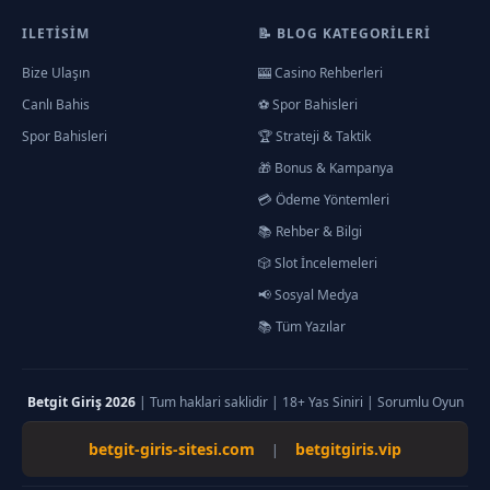
ILETISIM
📝 BLOG KATEGORILERI
Bize Ulaşın
🎰 Casino Rehberleri
Canlı Bahis
⚽ Spor Bahisleri
Spor Bahisleri
🏆 Strateji & Taktik
🎁 Bonus & Kampanya
💳 Ödeme Yöntemleri
📚 Rehber & Bilgi
🎲 Slot İncelemeleri
📢 Sosyal Medya
📚 Tüm Yazılar
Betgit Giriş 2026
| Tum haklari saklidir | 18+ Yas Siniri | Sorumlu Oyun
betgit-giris-sitesi.com
betgitgiris.vip
|