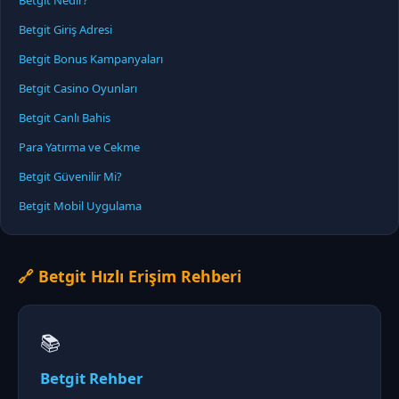
Betgit Nedir?
Betgit Giriş Adresi
Betgit Bonus Kampanyaları
Betgit Casino Oyunları
Betgit Canlı Bahis
Para Yatırma ve Cekme
Betgit Güvenilir Mi?
Betgit Mobil Uygulama
🔗 Betgit Hızlı Erişim Rehberi
📚
Betgit Rehber