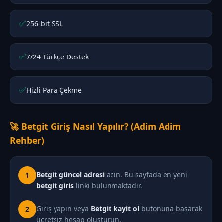
✅
256-bit SSL
✅
7/24 Türkçe Destek
✅
Hizli Para Çekme
🚀 Betgit Giriş Nasıl Yapılır? (Adim Adim
Rehber)
Betgit güncel adresi
acin. Bu sayfada en yeni
1
betgit giris
linki bulunmaktadir.
Giriş yapın veya
Betgit kayit ol
butonuna basarak
2
ücretsiz hesap oluşturun.