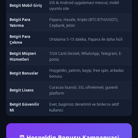
iOS & Android uygulamasi mevcut, mobil
Betgit Mobil Giriş
uyumlu site
Betgit Para
Papara, Havale, Kripto (BTC/ETH/USDT),
Yatırma
Cepbank, Jeton
Betgit Para
Ortalama 5-15 dakika, Papara ile daha hizli
Çekme
Betgit Müşteri
7/24 Canlı Destek, WhatsApp, Telegram, E-
Hizmetleri
posta
Hoşgeldin, yatirim, kayip, free spin, arkadas
Betgit Bonuslar
bonusu
Curacao lisansli, SSL sifrelemeli, guvenli
Betgit Lisans
platform
Betgit Güvenilir
Evet, bagimsiz denetimli ve binlerce aktif
Mi
kullanici
⏰ Hoşgeldin Bonusu Kampanyasi