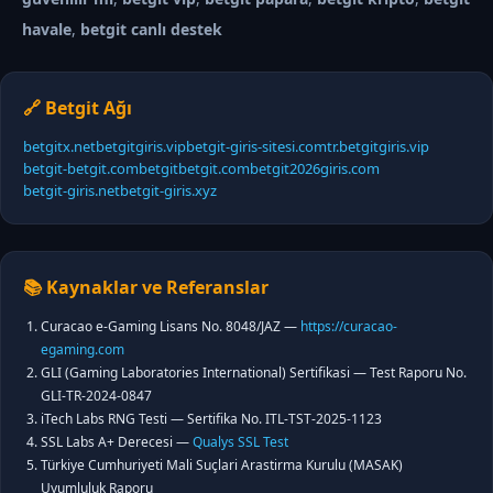
havale
,
betgit canlı destek
🔗 Betgit Ağı
betgitx.net
betgitgiris.vip
betgit-giris-sitesi.com
tr.betgitgiris.vip
betgit-betgit.com
betgitbetgit.com
betgit2026giris.com
betgit-giris.net
betgit-giris.xyz
📚 Kaynaklar ve Referanslar
Curacao e-Gaming Lisans No. 8048/JAZ —
https://curacao-
egaming.com
GLI (Gaming Laboratories International) Sertifikasi — Test Raporu No.
GLI-TR-2024-0847
iTech Labs RNG Testi — Sertifika No. ITL-TST-2025-1123
SSL Labs A+ Derecesi —
Qualys SSL Test
Türkiye Cumhuriyeti Mali Suçlari Arastirma Kurulu (MASAK)
Uyumluluk Raporu