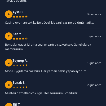
Tavsiye ederim.
Ayse D.
A
5 saat once
★★★★★
Casino oyunları cok kaliteli. Özellikle canlı casino bölümü harika.
Can Y.
C
1 gun once
★★★★☆
Bonuslar gayet iyi ama çevrim şartı biraz yuksek. Genel olarak
memnunum.
Zeynep A.
Z
1 gun once
★★★★★
Mobil uygulama cok hizli. Her yerden bahis yapabiliyorum.
Burak S.
B
2 gun once
★★★★★
Musteri hizmetleri cok ilgili. Her sorunumu cozduler.
Elif T.