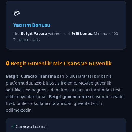
💳
Yatırım Bonusu
Her
Betgit Papara
yatirimina ek
%15 bonus
. Minimum 100
TL yatirim sarti.
🔒 Betgit Güvenilir Mi? Lisans ve Guvenlik
Betgit, Curacao lisansina
sahip uluslararasi bir bahis
platformudur. 256-bit SSL sifreleme, McAfee guvenlik
sertifikasi ve bagimsiz denetim kuruluslari tarafından test
edilen oyunlar sunar.
Betgit güvenilir mi
sorusunun cevabi:
Evet, binlerce kullanici tarafından guvenle tercih
edilmektedir.
✅
Curacao Lisansli