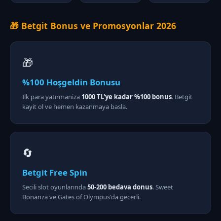
🎁 Betgit Bonus ve Promosyonlar 2026
🎁
%100 Hoşgeldin Bonusu
Ilk para yatırmaniza
1000 TL'ye kadar %100 bonus
. Betgit
kayit ol ve hemen kazanmaya basla.
🔄
Betgit Free Spin
Secili slot oyunlarında
50-200 bedava donus
. Sweet
Bonanza ve Gates of Olympus'da gecerli.