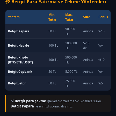
💳 Betgit Para Yatırma ve Cekme Yöntemleri
Min.
Max.
Yontem
Sure
Bonus
Tutar
Tutar
50.000
Betgit Papara
50 TL
Aninda
%15
TL
100.000
5-15
Betgit Havale
100 TL
Yok
TL
dk
Betgit Kripto
500.000
100 TL
Aninda
%10
(BTC/ETH/USDT)
TL
Betgit Cepbank
50 TL
5.000 TL
Aninda
Yok
25.000
Betgit Jeton
50 TL
Aninda
%5
TL
💡
Betgit para çekme
işlemleri ortalama 5-15 dakika surer.
Betgit Papara
ile en hizli sonuc alirsiniz.