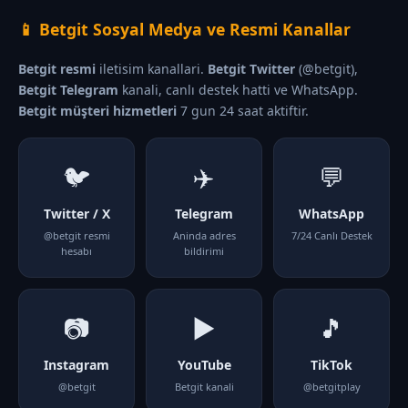
📱 Betgit Sosyal Medya ve Resmi Kanallar
Betgit resmi
iletisim kanallari.
Betgit Twitter
(@betgit),
Betgit Telegram
kanali, canlı destek hatti ve WhatsApp.
Betgit müşteri hizmetleri
7 gun 24 saat aktiftir.
🐦
✈️
💬
Twitter / X
Telegram
WhatsApp
@betgit resmi
Aninda adres
7/24 Canlı Destek
hesabı
bildirimi
📷
▶️
🎵
Instagram
YouTube
TikTok
@betgit
Betgit kanali
@betgitplay