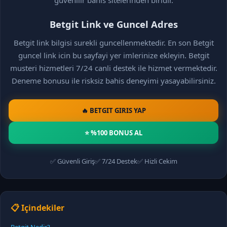
guvenilir bahis sitelerinden biridir.
Betgit Link ve Guncel Adres
Betgit link bilgisi surekli guncellenmektedir. En son Betgit
guncel link icin bu sayfayi yer imlerinize ekleyin. Betgit
musteri hizmetleri 7/24 canli destek ile hizmet vermektedir.
Deneme bonusu ile risksiz bahis deneyimi yasayabilirsiniz.
🔥 BETGIT GIRIS YAP
⭐ %100 BONUS AL
✅ Güvenli Giriş
✅ 7/24 Destek
✅ Hizli Cekim
📋 Içindekiler