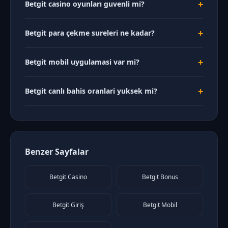
Betgit casino oyunları guvenli mi?
Betgit para çekme sureleri ne kadar?
Betgit mobil uygulamasi var mi?
Betgit canlı bahis oranlari yuksek mi?
Benzer Sayfalar
Betgit Casino
Betgit Bonus
Betgit Giriş
Betgit Mobil