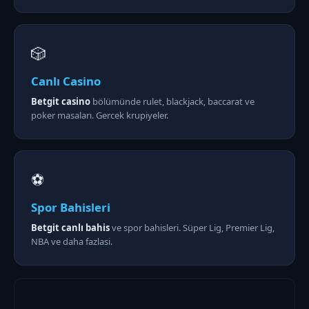
🎲
Canlı Casino
Betgit casino
bölümünde rulet, blackjack, baccarat ve
poker masaları. Gercek krupiyeler.
⚽
Spor Bahisleri
Betgit canlı bahis
ve spor bahisleri. Süper Lig, Premier Lig,
NBA ve daha fazlasi.