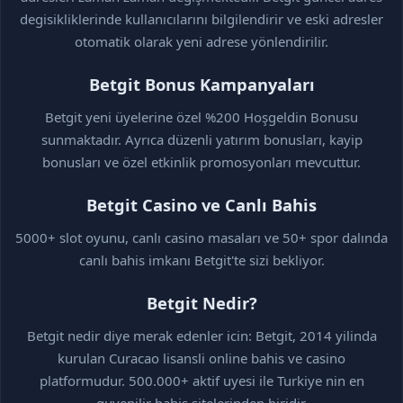
degisikliklerinde kullanıcılarını bilgilendirir ve eski adresler
otomatik olarak yeni adrese yönlendirilir.
Betgit Bonus Kampanyaları
Betgit yeni üyelerine özel %200 Hoşgeldin Bonusu
sunmaktadır. Ayrıca düzenli yatırım bonusları, kayip
bonusları ve özel etkinlik promosyonları mevcuttur.
Betgit Casino ve Canlı Bahis
5000+ slot oyunu, canlı casino masaları ve 50+ spor dalında
canlı bahis imkanı Betgit'te sizi bekliyor.
Betgit Nedir?
Betgit nedir diye merak edenler icin: Betgit, 2014 yilinda
kurulan Curacao lisansli online bahis ve casino
platformudur. 500.000+ aktif uyesi ile Turkiye nin en