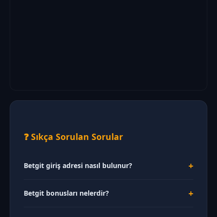
❓ Sıkça Sorulan Sorular
Betgit giriş adresi nasıl bulunur?
Betgit bonusları nelerdir?