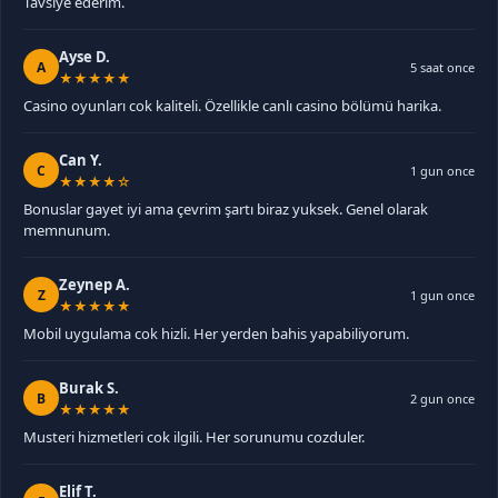
Tavsiye ederim.
Ayse D.
A
5 saat once
★★★★★
Casino oyunları cok kaliteli. Özellikle canlı casino bölümü harika.
Can Y.
C
1 gun once
★★★★☆
Bonuslar gayet iyi ama çevrim şartı biraz yuksek. Genel olarak
memnunum.
Zeynep A.
Z
1 gun once
★★★★★
Mobil uygulama cok hizli. Her yerden bahis yapabiliyorum.
Burak S.
B
2 gun once
★★★★★
Musteri hizmetleri cok ilgili. Her sorunumu cozduler.
Elif T.