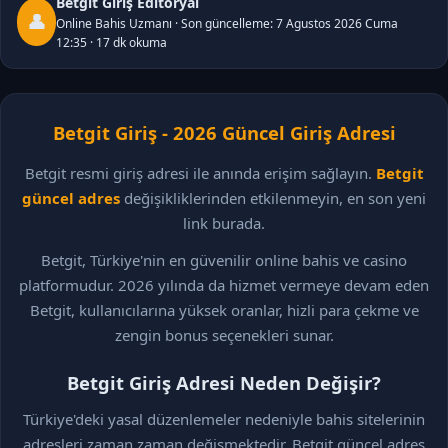
Betgit Giriş Editöryal
👤
Online Bahis Uzmanı · Son güncelleme: 7 Agustos 2026 Cuma
12:35 ·
17
dk okuma
Betgit Giriş - 2026 Güncel Giriş Adresi
Betgit resmi giriş adresi ile anında erişim sağlayın.
Betgit
güncel adres
değişikliklerinden etkilenmeyin, en son yeni
link burada.
Betgit, Türkiye'nin en güvenilir online bahis ve casino
platformudur. 2026 yılında da hizmet vermeye devam eden
Betgit, kullanıcılarına yüksek oranlar, hizli para çekme ve
zengin bonus seçenekleri sunar.
Betgit Giriş Adresi Neden Değişir?
Türkiye'deki yasal düzenlemeler nedeniyle bahis sitelerinin
adresleri zaman zaman değişmektedir. Betgit güncel adres