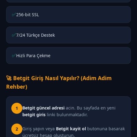
✅
256-bit SSL
✅
7/24 Türkçe Destek
✅
Hizli Para Çekme
🚀 Betgit Giriş Nasıl Yapılır? (Adim Adim
Rehber)
Betgit güncel adresi
acin. Bu sayfada en yeni
1
betgit giris
linki bulunmaktadir.
Giriş yapın veya
Betgit kayit ol
butonuna basarak
2
ücretsiz hesap oluşturun.