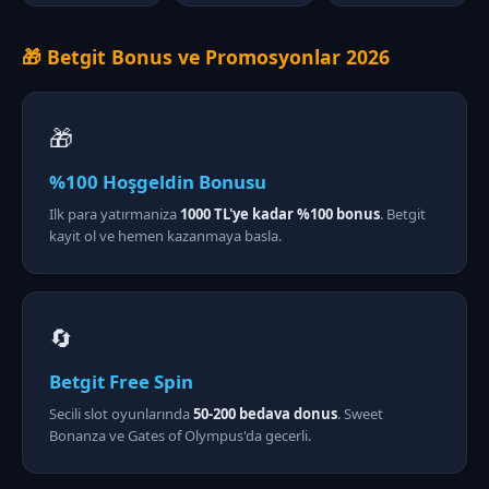
🎁 Betgit Bonus ve Promosyonlar 2026
🎁
%100 Hoşgeldin Bonusu
Ilk para yatırmaniza
1000 TL'ye kadar %100 bonus
. Betgit
kayit ol ve hemen kazanmaya basla.
🔄
Betgit Free Spin
Secili slot oyunlarında
50-200 bedava donus
. Sweet
Bonanza ve Gates of Olympus'da gecerli.