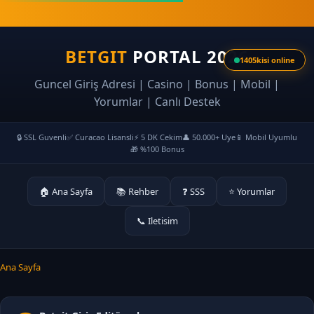
BETGIT
PORTAL 2026
1405
kisi online
Guncel Giriş Adresi | Casino | Bonus | Mobil |
Yorumlar | Canlı Destek
🔒 SSL Guvenli
✅ Curacao Lisansli
⚡ 5 DK Cekim
👤 50.000+ Uye
📱 Mobil Uyumlu
🎁 %100 Bonus
🏠 Ana Sayfa
📚 Rehber
❓ SSS
⭐ Yorumlar
📞 Iletisim
Ana Sayfa