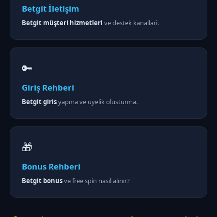
Betgit İletişim
Betgit müşteri hizmetleri
ve destek kanallari.
🔑
Giriş Rehberi
Betgit giris
yapma ve üyelik olusturma.
🎁
Bonus Rehberi
Betgit bonus
ve free spin nasıl alınır?