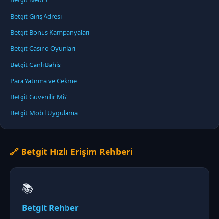
Betgit Nedir?
Betgit Giriş Adresi
Betgit Bonus Kampanyaları
Betgit Casino Oyunları
Betgit Canlı Bahis
Para Yatırma ve Cekme
Betgit Güvenilir Mi?
Betgit Mobil Uygulama
🔗 Betgit Hızlı Erişim Rehberi
📚
Betgit Rehber