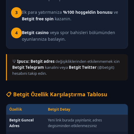
Ilk para yatırmaniza
%100 hoşgeldin bonusu
ve
3
Betgit free spin
kazanin.
Betgit casino
veya spor bahisleri bölümünden
4
oyunlarıniza baslayin.
💡
Ipucu:
Betgit adres
değişikliklerinden etkilenmemek icin
Betgit Telegram
kanalini veya
Betgit Twitter
(@betgit)
hesabıni takip edin.
📋 Betgit Özellik Karşılaştırma Tablosu
Özellik
Betgit Detay
Betgit Guncel
Yeni link burada yayinlanir, adres
Adres
degisiminden etkilenmezsiniz