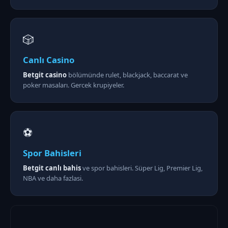
🎲
Canlı Casino
Betgit casino
bölümünde rulet, blackjack, baccarat ve
poker masaları. Gercek krupiyeler.
⚽
Spor Bahisleri
Betgit canlı bahis
ve spor bahisleri. Süper Lig, Premier Lig,
NBA ve daha fazlasi.