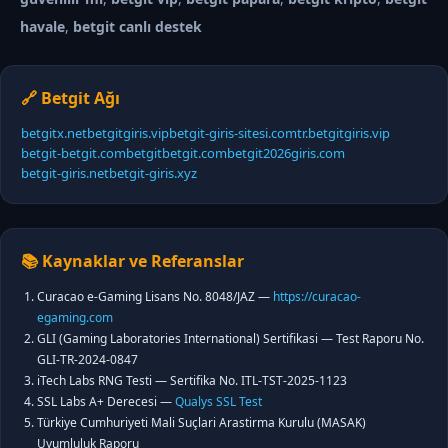
havale
,
betgit canlı destek
🔗 Betgit Ağı
betgitx.net
betgitgiris.vip
betgit-giris-sitesi.com
tr.betgitgiris.vip
betgit-betgit.com
betgitbetgit.com
betgit2026giris.com
betgit-giris.net
betgit-giris.xyz
📚 Kaynaklar ve Referanslar
Curacao e-Gaming Lisans No. 8048/JAZ —
https://curacao-
egaming.com
GLI (Gaming Laboratories International) Sertifikasi — Test Raporu No.
GLI-TR-2024-0847
iTech Labs RNG Testi — Sertifika No. ITL-TST-2025-1123
SSL Labs A+ Derecesi —
Qualys SSL Test
Türkiye Cumhuriyeti Mali Suçlari Arastirma Kurulu (MASAK)
Uyumluluk Raporu