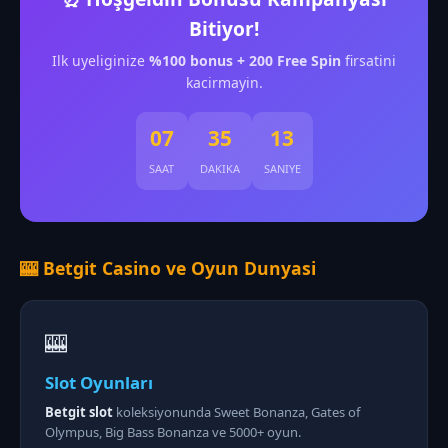
Bitiyor!
Ilk uyeliginize
%100 bonus + 200 Free Spin
firsatini
kacirmayin.
07
35
12
SAAT
DAKIKA
SANIYE
🎰 Betgit Casino ve Oyun Dunyasi
🎰
Slot Oyunları
Betgit slot
koleksiyonunda Sweet Bonanza, Gates of
Olympus, Big Bass Bonanza ve 5000+ oyun.