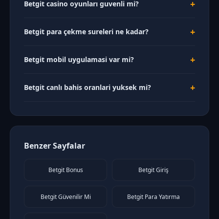
Betgit casino oyunları guvenli mi?
Betgit para çekme sureleri ne kadar?
Betgit mobil uygulamasi var mi?
Betgit canlı bahis oranlari yuksek mi?
Benzer Sayfalar
Betgit Bonus
Betgit Giriş
Betgit Güvenilir Mi
Betgit Para Yatırma