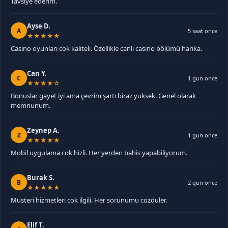
Tavsiye ederim.
Ayse D.
A
5 saat once
★★★★★
Casino oyunları cok kaliteli. Özellikle canlı casino bölümü harika.
Can Y.
C
1 gun once
★★★★☆
Bonuslar gayet iyi ama çevrim şartı biraz yuksek. Genel olarak
memnunum.
Zeynep A.
Z
1 gun once
★★★★★
Mobil uygulama cok hizli. Her yerden bahis yapabiliyorum.
Burak S.
B
2 gun once
★★★★★
Musteri hizmetleri cok ilgili. Her sorunumu cozduler.
Elif T.