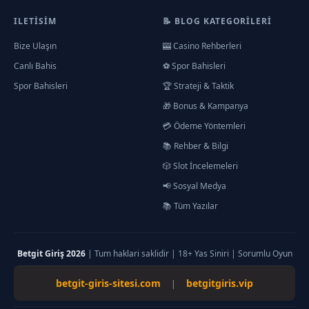
ILETISIM
📝 BLOG KATEGORILERI
Bize Ulaşın
🎰 Casino Rehberleri
Canlı Bahis
⚽ Spor Bahisleri
Spor Bahisleri
🏆 Strateji & Taktik
🎁 Bonus & Kampanya
💳 Ödeme Yöntemleri
📚 Rehber & Bilgi
🎲 Slot İncelemeleri
📢 Sosyal Medya
📚 Tüm Yazılar
Betgit Giriş 2026
| Tum haklari saklidir | 18+ Yas Siniri | Sorumlu Oyun
betgit-giris-sitesi.com
betgitgiris.vip
|