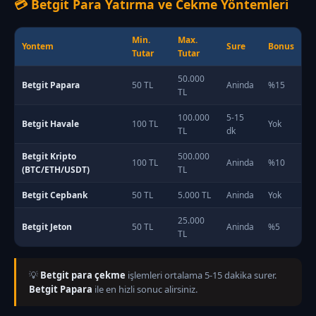
💳 Betgit Para Yatırma ve Cekme Yöntemleri
Min.
Max.
Yontem
Sure
Bonus
Tutar
Tutar
50.000
Betgit Papara
50 TL
Aninda
%15
TL
100.000
5-15
Betgit Havale
100 TL
Yok
TL
dk
Betgit Kripto
500.000
100 TL
Aninda
%10
(BTC/ETH/USDT)
TL
Betgit Cepbank
50 TL
5.000 TL
Aninda
Yok
25.000
Betgit Jeton
50 TL
Aninda
%5
TL
💡
Betgit para çekme
işlemleri ortalama 5-15 dakika surer.
Betgit Papara
ile en hizli sonuc alirsiniz.