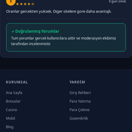
E
3 gun once
★★★★☆
Oranlar gercekten yuksek. Diger sitelere gore daha avantajlı.
✓ Doğrulanmış Yorumlar
Tum yorumlar gercek kullanicilara aittir ve moderasyon ekibimiz
tarafından incelenmistir.
KURUMSAL
YARDIM
Ana Sayfa
Giriş Rehberi
Bonuslar
Para Yatırma
Casino
Para Çekme
Mobil
Güvenilirlik
Blog