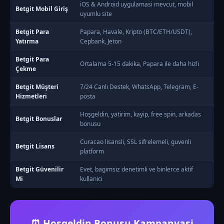
iOS & Android uygulamasi mevcut, mobil
Betgit Mobil Giriş
uyumlu site
Betgit Para
Papara, Havale, Kripto (BTC/ETH/USDT),
Yatırma
Cepbank, Jeton
Betgit Para
Ortalama 5-15 dakika, Papara ile daha hizli
Çekme
Betgit Müşteri
7/24 Canlı Destek, WhatsApp, Telegram, E-
Hizmetleri
posta
Hoşgeldin, yatirim, kayip, free spin, arkadas
Betgit Bonuslar
bonusu
Curacao lisansli, SSL sifrelemeli, guvenli
Betgit Lisans
platform
Betgit Güvenilir
Evet, bagimsiz denetimli ve binlerce aktif
Mi
kullanici
⏰ Hoşgeldin Bonusu Kampanyasi