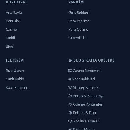
KURUMSAL
YARDIM
Ana Sayfa
Giriş Rehberi
Bonuslar
Para Yatırma
Casino
Para Çekme
Mobil
Güvenilirlik
Blog
ILETISIM
📝 BLOG KATEGORILERI
Bize Ulaşın
🎰 Casino Rehberleri
Canlı Bahis
⚽ Spor Bahisleri
Spor Bahisleri
🏆 Strateji & Taktik
🎁 Bonus & Kampanya
💳 Ödeme Yöntemleri
📚 Rehber & Bilgi
🎲 Slot İncelemeleri
📢 Sosyal Medya