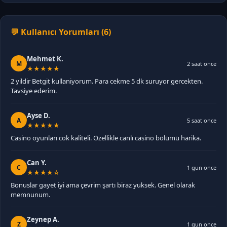
💬 Kullanıcı Yorumları (6)
Mehmet K.
M
2 saat once
★★★★★
2 yildir Betgit kullaniyorum. Para cekme 5 dk suruyor gercekten.
Tavsiye ederim.
Ayse D.
A
5 saat once
★★★★★
Casino oyunları cok kaliteli. Özellikle canlı casino bölümü harika.
Can Y.
C
1 gun once
★★★★☆
Bonuslar gayet iyi ama çevrim şartı biraz yuksek. Genel olarak
memnunum.
Zeynep A.
Z
1 gun once