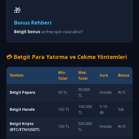
🎁
Bonus Rehberi
Betgit bonus
ve free spin nasıl alınır?
💳 Betgit Para Yatırma ve Cekme Yöntemleri
Min.
Max.
Yontem
Sure
Bonus
Tutar
Tutar
50.000
Betgit Papara
50 TL
Aninda
%15
TL
100.000
5-15
Betgit Havale
100 TL
Yok
TL
dk
Betgit Kripto
500.000
100 TL
Aninda
%10
(BTC/ETH/USDT)
TL