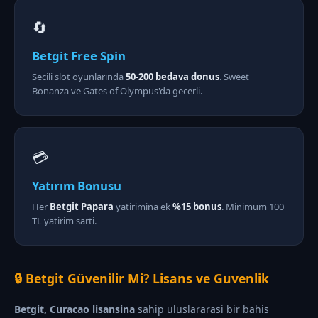
🔄
Betgit Free Spin
Secili slot oyunlarında
50-200 bedava donus
. Sweet
Bonanza ve Gates of Olympus'da gecerli.
💳
Yatırım Bonusu
Her
Betgit Papara
yatirimina ek
%15 bonus
. Minimum 100
TL yatirim sarti.
🔒 Betgit Güvenilir Mi? Lisans ve Guvenlik
Betgit, Curacao lisansina
sahip uluslararasi bir bahis