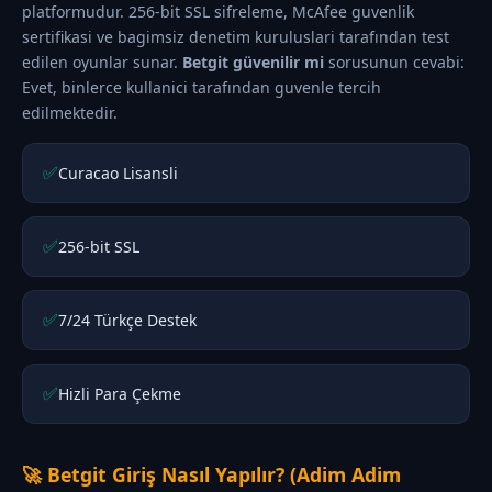
platformudur. 256-bit SSL sifreleme, McAfee guvenlik
sertifikasi ve bagimsiz denetim kuruluslari tarafından test
edilen oyunlar sunar.
Betgit güvenilir mi
sorusunun cevabi:
Evet, binlerce kullanici tarafından guvenle tercih
edilmektedir.
✅
Curacao Lisansli
✅
256-bit SSL
✅
7/24 Türkçe Destek
✅
Hizli Para Çekme
🚀 Betgit Giriş Nasıl Yapılır? (Adim Adim