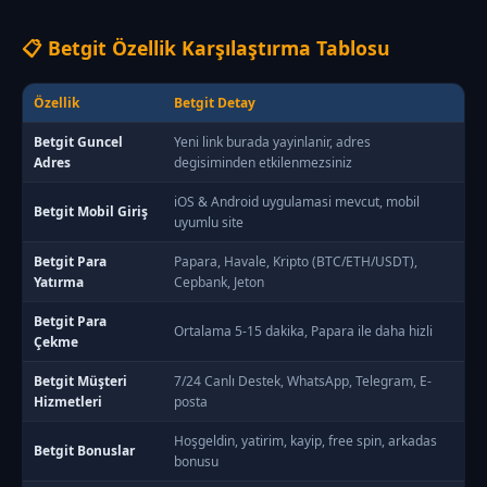
📋 Betgit Özellik Karşılaştırma Tablosu
Özellik
Betgit Detay
Betgit Guncel
Yeni link burada yayinlanir, adres
Adres
degisiminden etkilenmezsiniz
iOS & Android uygulamasi mevcut, mobil
Betgit Mobil Giriş
uyumlu site
Betgit Para
Papara, Havale, Kripto (BTC/ETH/USDT),
Yatırma
Cepbank, Jeton
Betgit Para
Ortalama 5-15 dakika, Papara ile daha hizli
Çekme
Betgit Müşteri
7/24 Canlı Destek, WhatsApp, Telegram, E-
Hizmetleri
posta
Hoşgeldin, yatirim, kayip, free spin, arkadas
Betgit Bonuslar
bonusu