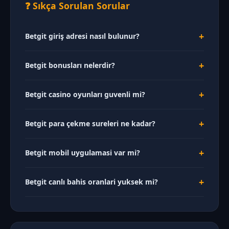
❓ Sıkça Sorulan Sorular
Betgit giriş adresi nasıl bulunur?
Betgit bonusları nelerdir?
Betgit casino oyunları guvenli mi?
Betgit para çekme sureleri ne kadar?
Betgit mobil uygulamasi var mi?
Betgit canlı bahis oranlari yuksek mi?