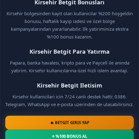
Kirsehir Betgit Bonusları
Kirsehir bolgesinden kayit olan kullanicilar %200 hoşgeldin
bonusu, haftalik kayip iadesi ve özel bolge
kampanyalarından yararlanabilir. Ilk yatiriminiza ekstra
%100 bonus kazanin.
Kirsehir Betgit Para Yatırma
Papara, banka havalesi, kripto para ve Paycell ile aninda
yatirim. Kirsehir kullanıcılarına özel hizli islem avantaji.
Kirsehir Betgit Iletisim
Kirsehir kullanicilari icin 7/24 canlı destek hatti: 0386.
Telegram, WhatsApp ve e-posta uzerinden de ulasabilirsiniz.
🔥 BETGIT GIRIS YAP
⭐ %100 BONUS AL