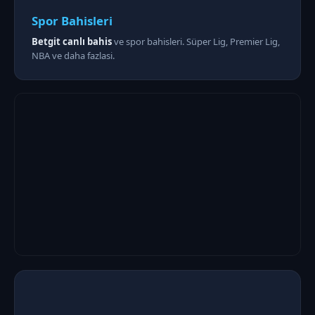
Spor Bahisleri
Betgit canlı bahis
ve spor bahisleri. Süper Lig, Premier Lig,
NBA ve daha fazlasi.