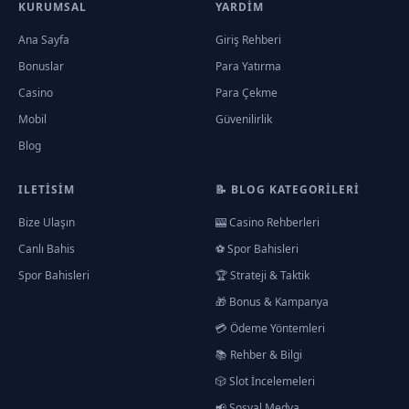
KURUMSAL
YARDIM
Ana Sayfa
Giriş Rehberi
Bonuslar
Para Yatırma
Casino
Para Çekme
Mobil
Güvenilirlik
Blog
ILETISIM
📝 BLOG KATEGORILERI
Bize Ulaşın
🎰 Casino Rehberleri
Canlı Bahis
⚽ Spor Bahisleri
Spor Bahisleri
🏆 Strateji & Taktik
🎁 Bonus & Kampanya
💳 Ödeme Yöntemleri
📚 Rehber & Bilgi
🎲 Slot İncelemeleri
📢 Sosyal Medya