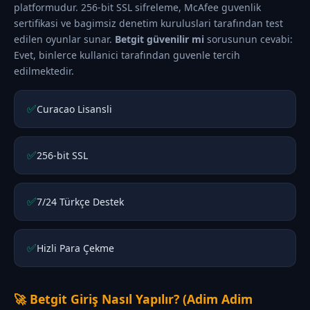
platformudur. 256-bit SSL sifreleme, McAfee guvenlik
sertifikasi ve bagimsiz denetim kuruluslari tarafından test
edilen oyunlar sunar.
Betgit güvenilir mi
sorusunun cevabi:
Evet, binlerce kullanici tarafından guvenle tercih
edilmektedir.
✅
Curacao Lisansli
✅
256-bit SSL
✅
7/24 Türkçe Destek
✅
Hizli Para Çekme
🚀 Betgit Giriş Nasıl Yapılır? (Adim Adim