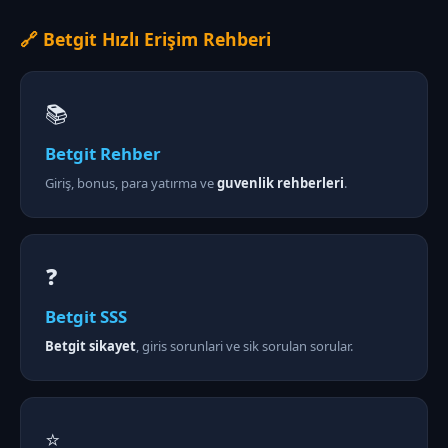
🔗 Betgit Hızlı Erişim Rehberi
📚
Betgit Rehber
Giriş, bonus, para yatırma ve
guvenlik rehberleri
.
❓
Betgit SSS
Betgit sikayet
, giris sorunlari ve sik sorulan sorular.
⭐