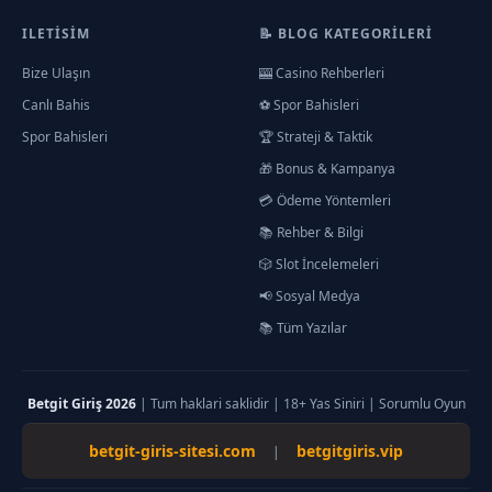
ILETISIM
📝 BLOG KATEGORILERI
Bize Ulaşın
🎰 Casino Rehberleri
Canlı Bahis
⚽ Spor Bahisleri
Spor Bahisleri
🏆 Strateji & Taktik
🎁 Bonus & Kampanya
💳 Ödeme Yöntemleri
📚 Rehber & Bilgi
🎲 Slot İncelemeleri
📢 Sosyal Medya
📚 Tüm Yazılar
Betgit Giriş 2026
| Tum haklari saklidir | 18+ Yas Siniri | Sorumlu Oyun
betgit-giris-sitesi.com
betgitgiris.vip
|