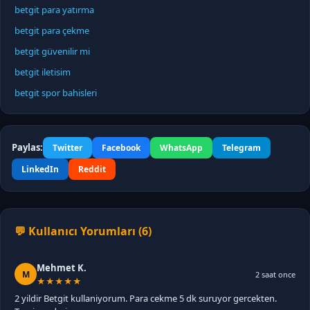
betgit para yatırma
betgit para çekme
betgit güvenilir mi
betgit iletisim
betgit spor bahisleri
Paylas:
Twitter
Facebook
WhatsApp
Telegram
LinkedIn
Reddit
💬 Kullanıcı Yorumları (6)
Mehmet K.
M
2 saat once
★★★★★
2 yildir Betgit kullaniyorum. Para cekme 5 dk suruyor gercekten.