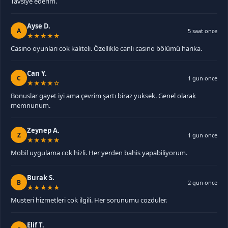
Tavsiye ederim.
Ayse D.
A
5 saat once
★★★★★
Casino oyunları cok kaliteli. Özellikle canlı casino bölümü harika.
Can Y.
C
1 gun once
★★★★☆
Bonuslar gayet iyi ama çevrim şartı biraz yuksek. Genel olarak
memnunum.
Zeynep A.
Z
1 gun once
★★★★★
Mobil uygulama cok hizli. Her yerden bahis yapabiliyorum.
Burak S.
B
2 gun once
★★★★★
Musteri hizmetleri cok ilgili. Her sorunumu cozduler.
Elif T.