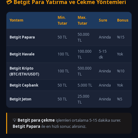
💳 Betgit Para Yatırma ve Cekme Yöntemleri
Min.
Max.
Yontem
Sure
Bonus
Tutar
Tutar
50.000
Betgit Papara
50 TL
Aninda
%15
TL
100.000
5-15
Betgit Havale
100 TL
Yok
TL
dk
Betgit Kripto
500.000
100 TL
Aninda
%10
(BTC/ETH/USDT)
TL
Betgit Cepbank
50 TL
5.000 TL
Aninda
Yok
25.000
Betgit Jeton
50 TL
Aninda
%5
TL
💡
Betgit para çekme
işlemleri ortalama 5-15 dakika surer.
Betgit Papara
ile en hizli sonuc alirsiniz.