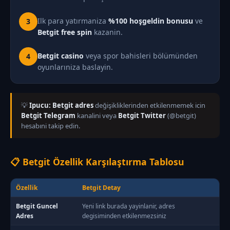
Ilk para yatırmaniza
%100 hoşgeldin bonusu
ve
3
Betgit free spin
kazanin.
Betgit casino
veya spor bahisleri bölümünden
4
oyunlarıniza baslayin.
💡
Ipucu:
Betgit adres
değişikliklerinden etkilenmemek icin
Betgit Telegram
kanalini veya
Betgit Twitter
(@betgit)
hesabıni takip edin.
📋 Betgit Özellik Karşılaştırma Tablosu
Özellik
Betgit Detay
Betgit Guncel
Yeni link burada yayinlanir, adres
Adres
degisiminden etkilenmezsiniz