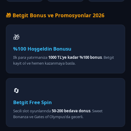
🎁 Betgit Bonus ve Promosyonlar 2026
🎁
%100 Hoşgeldin Bonusu
Ilk para yatırmaniza
1000 TL'ye kadar %100 bonus
. Betgit
kayit ol ve hemen kazanmaya basla.
🔄
Betgit Free Spin
Secili slot oyunlarında
50-200 bedava donus
. Sweet
Bonanza ve Gates of Olympus'da gecerli.