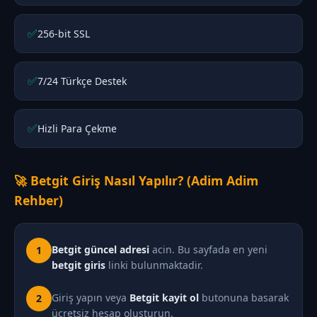
✅
256-bit SSL
✅
7/24 Türkçe Destek
✅
Hizli Para Çekme
🚀 Betgit Giriş Nasıl Yapılır? (Adim Adim
Rehber)
Betgit güncel adresi
acin. Bu sayfada en yeni
1
betgit giris
linki bulunmaktadir.
Giriş yapın veya
Betgit kayit ol
butonuna basarak
2
ücretsiz hesap oluşturun.