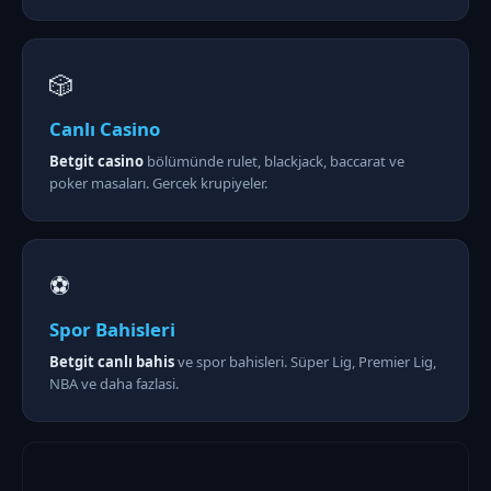
🎲
Canlı Casino
Betgit casino
bölümünde rulet, blackjack, baccarat ve
poker masaları. Gercek krupiyeler.
⚽
Spor Bahisleri
Betgit canlı bahis
ve spor bahisleri. Süper Lig, Premier Lig,
NBA ve daha fazlasi.