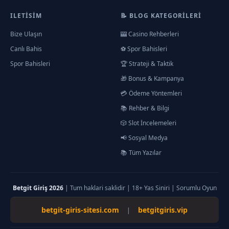
ILETISIM
📝 BLOG KATEGORILERI
Bize Ulaşın
🎰 Casino Rehberleri
Canlı Bahis
⚽ Spor Bahisleri
Spor Bahisleri
🏆 Strateji & Taktik
🎁 Bonus & Kampanya
💳 Ödeme Yöntemleri
📚 Rehber & Bilgi
🎲 Slot İncelemeleri
📢 Sosyal Medya
📚 Tüm Yazılar
Betgit Giriş 2026
| Tum haklari saklidir | 18+ Yas Siniri | Sorumlu Oyun
betgit-giris-sitesi.com
betgitgiris.vip
|