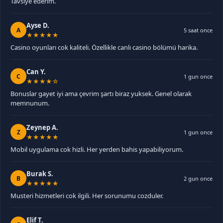
Tavsiye ederim.
Ayse D.
A
5 saat once
★★★★★
Casino oyunları cok kaliteli. Özellikle canlı casino bölümü harika.
Can Y.
C
1 gun once
★★★★☆
Bonuslar gayet iyi ama çevrim şartı biraz yuksek. Genel olarak
memnunum.
Zeynep A.
Z
1 gun once
★★★★★
Mobil uygulama cok hizli. Her yerden bahis yapabiliyorum.
Burak S.
B
2 gun once
★★★★★
Musteri hizmetleri cok ilgili. Her sorunumu cozduler.
Elif T.