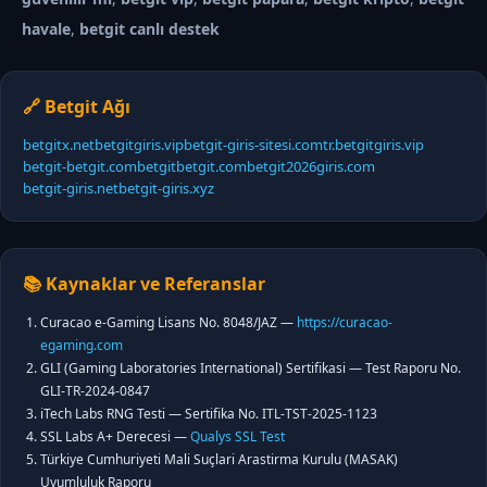
havale
,
betgit canlı destek
🔗 Betgit Ağı
betgitx.net
betgitgiris.vip
betgit-giris-sitesi.com
tr.betgitgiris.vip
betgit-betgit.com
betgitbetgit.com
betgit2026giris.com
betgit-giris.net
betgit-giris.xyz
📚 Kaynaklar ve Referanslar
Curacao e-Gaming Lisans No. 8048/JAZ —
https://curacao-
egaming.com
GLI (Gaming Laboratories International) Sertifikasi — Test Raporu No.
GLI-TR-2024-0847
iTech Labs RNG Testi — Sertifika No. ITL-TST-2025-1123
SSL Labs A+ Derecesi —
Qualys SSL Test
Türkiye Cumhuriyeti Mali Suçlari Arastirma Kurulu (MASAK)
Uyumluluk Raporu