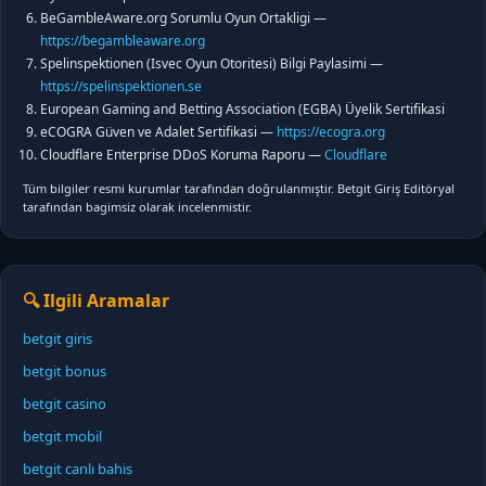
BeGambleAware.org Sorumlu Oyun Ortakligi —
https://begambleaware.org
Spelinspektionen (Isvec Oyun Otoritesi) Bilgi Paylasimi —
https://spelinspektionen.se
European Gaming and Betting Association (EGBA) Üyelik Sertifikasi
eCOGRA Güven ve Adalet Sertifikasi —
https://ecogra.org
Cloudflare Enterprise DDoS Koruma Raporu —
Cloudflare
Tüm bilgiler resmi kurumlar tarafından doğrulanmıştir. Betgit Giriş Editöryal
tarafından bagimsiz olarak incelenmistir.
🔍 Ilgili Aramalar
betgit giris
betgit bonus
betgit casino
betgit mobil
betgit canlı bahis