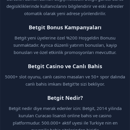
degisikliklerinde kullanıcılarını bilgilendirir ve eski adresler
otomatik olarak yeni adrese yönlendirilir.
Betgit Bonus Kampanyaları
Betgit yeni üyelerine özel %200 Hoşgeldin Bonusu
sunmaktadır. Ayrıca düzenli yatırım bonusları, kayip
bonusları ve özel etkinlik promosyonları mevcuttur.
Betgit Casino ve Canlı Bahis
5000+ slot oyunu, canlı casino masaları ve 50+ spor dalında
canlı bahis imkanı Betgit'te sizi bekliyor.
Betgit Nedir?
Betgit nedir diye merak edenler icin: Betgit, 2014 yilinda
kurulan Curacao lisansli online bahis ve casino
platformudur. 500.000+ aktif uyesi ile Turkiye nin en