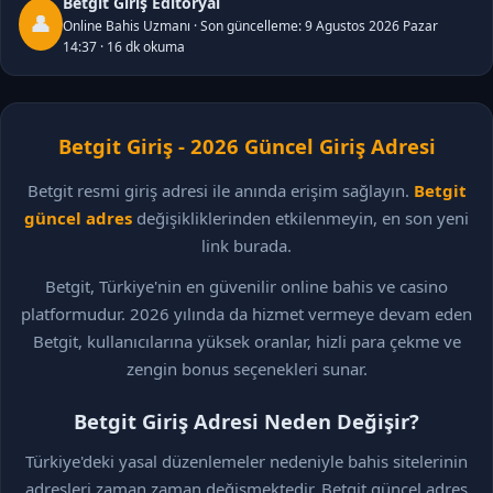
Betgit Giriş Editöryal
👤
Online Bahis Uzmanı · Son güncelleme: 9 Agustos 2026 Pazar
14:37 ·
16
dk okuma
Betgit Giriş - 2026 Güncel Giriş Adresi
Betgit resmi giriş adresi ile anında erişim sağlayın.
Betgit
güncel adres
değişikliklerinden etkilenmeyin, en son yeni
link burada.
Betgit, Türkiye'nin en güvenilir online bahis ve casino
platformudur. 2026 yılında da hizmet vermeye devam eden
Betgit, kullanıcılarına yüksek oranlar, hizli para çekme ve
zengin bonus seçenekleri sunar.
Betgit Giriş Adresi Neden Değişir?
Türkiye'deki yasal düzenlemeler nedeniyle bahis sitelerinin
adresleri zaman zaman değişmektedir. Betgit güncel adres