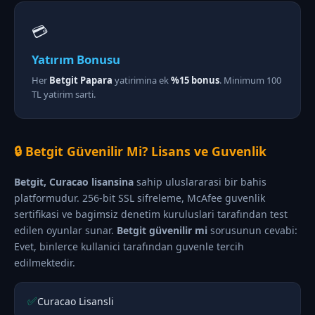
💳
Yatırım Bonusu
Her
Betgit Papara
yatirimina ek
%15 bonus
. Minimum 100
TL yatirim sarti.
🔒 Betgit Güvenilir Mi? Lisans ve Guvenlik
Betgit, Curacao lisansina
sahip uluslararasi bir bahis
platformudur. 256-bit SSL sifreleme, McAfee guvenlik
sertifikasi ve bagimsiz denetim kuruluslari tarafından test
edilen oyunlar sunar.
Betgit güvenilir mi
sorusunun cevabi:
Evet, binlerce kullanici tarafından guvenle tercih
edilmektedir.
✅
Curacao Lisansli