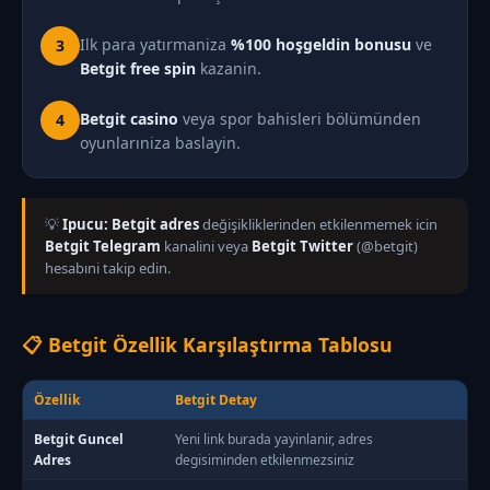
Ilk para yatırmaniza
%100 hoşgeldin bonusu
ve
3
Betgit free spin
kazanin.
Betgit casino
veya spor bahisleri bölümünden
4
oyunlarıniza baslayin.
💡
Ipucu:
Betgit adres
değişikliklerinden etkilenmemek icin
Betgit Telegram
kanalini veya
Betgit Twitter
(@betgit)
hesabıni takip edin.
📋 Betgit Özellik Karşılaştırma Tablosu
Özellik
Betgit Detay
Betgit Guncel
Yeni link burada yayinlanir, adres
Adres
degisiminden etkilenmezsiniz