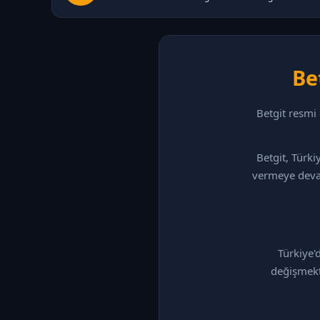
Be
Betgit resmi 
Betgit, Türki
vermeye devam
Türkiye'
değişmekte