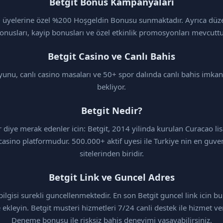
Betgit Bonus Kampanyaları
i üyelerine özel %200 Hoşgeldin Bonusu sunmaktadır. Ayrıca düze
onusları, kayip bonusları ve özel etkinlik promosyonları mevcuttu
Betgit Casino ve Canlı Bahis
unu, canlı casino masaları ve 50+ spor dalında canlı bahis imkanı 
bekliyor.
Betgit Nedir?
r diye merak edenler icin: Betgit, 2014 yilinda kurulan Curacao lis
casino platformudur. 500.000+ aktif uyesi ile Turkiye nin en guven
sitelerinden biridir.
Betgit Link ve Guncel Adres
 bilgisi surekli guncellenmektedir. En son Betgit guncel link icin bu
 ekleyin. Betgit musteri hizmetleri 7/24 canli destek ile hizmet v
Deneme bonusu ile risksiz bahis deneyimi yasayabilirsiniz.