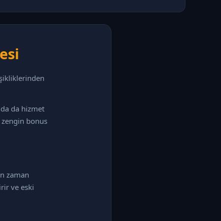
esi
ikliklerinden
ında da hizmet
e zengin bonus
man zaman
rir ve eski