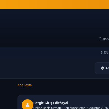
Gunce
🔒 SSL
🏠 A
Ana Sayfa
Betgit Giriş Editöryal
👤
Online Bahis Uzmanı · Son güncelleme: 8 Agustos 2026 