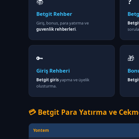
📚
❓
Betgit Rehber
Betg
Giriş, bonus, para yatırma ve
Betgi
guvenlik rehberleri
.
sorula
🔑
🎁
Giriş Rehberi
Bon
Betgit giris
yapma ve üyelik
Betgi
olusturma.
💳 Betgit Para Yatırma ve Cekm
Yontem