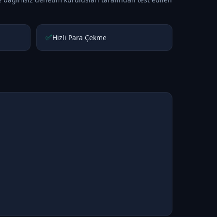
✅
Hizli Para Çekme