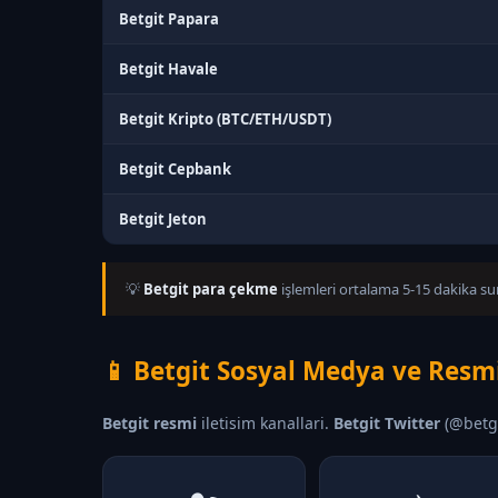
Betgit Papara
Betgit Havale
Betgit Kripto (BTC/ETH/USDT)
Betgit Cepbank
Betgit Jeton
💡
Betgit para çekme
işlemleri ortalama 5-15 dakika su
📱 Betgit Sosyal Medya ve Resm
Betgit resmi
iletisim kanallari.
Betgit Twitter
(@betgi