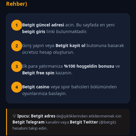
Rehber)
Betgit güncel adresi
acin. Bu sayfada en yeni
1
betgit giris
linki bulunmaktadir.
Giriş yapın veya
Betgit kayit ol
butonuna basarak
2
ücretsiz hesap oluşturun.
Ilk para yatırmaniza
%100 hoşgeldin bonusu
ve
3
Betgit free spin
kazanin.
Betgit casino
veya spor bahisleri bölümünden
4
oyunlarıniza baslayin.
💡
Ipucu:
Betgit adres
değişikliklerinden etkilenmemek icin
Betgit Telegram
kanalini veya
Betgit Twitter
(@betgit)
hesabıni takip edin.