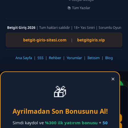
📚 Tüm Yazılar
Betgit Giriş 2026
| Tum haklari saklidir | 18+ Yas Siniri | Sorumlu Oyun
betgit-giris-sitesi.com
betgitgiris.vip
|
Ana Sayfa
|
SSS
|
Rehber
|
Yorumlar
|
Iletisim
|
Blog
×
📞
🎁
Betgit Güncel Giriş 2026
🍪 Cerez Politikasi
✈️
Betgit Giriş olarak size en iyi deneyimi sunmak icin cerezleri
Betgit Casino
|
Betgit Giriş
|
Betgit VIP
kullaniyoruz.
Gizlilik Politikasi
|
Cerez Politikasi
Ayrilmadan Son Bonusunu Al!
z once 2.500 TL kazandi!
🏆 Ayse Y. Blackjack te 5.000 TL jackpot vurdu!
Tumunu Kabul Et
Simdi kaydol ve
%300 ilk yatırım bonusu
+
50
Reddet