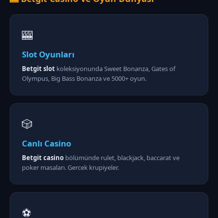
🎰
Slot Oyunları
Betgit slot
koleksiyonunda Sweet Bonanza, Gates of
Olympus, Big Bass Bonanza ve 5000+ oyun.
🎲
Canlı Casino
Betgit casino
bölümünde rulet, blackjack, baccarat ve
poker masaları. Gercek krupiyeler.
⚽