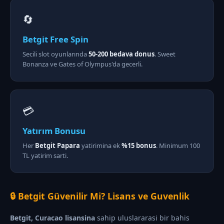
🔄
Betgit Free Spin
Secili slot oyunlarında
50-200 bedava donus
. Sweet
Bonanza ve Gates of Olympus'da gecerli.
💳
Yatırım Bonusu
Her
Betgit Papara
yatirimina ek
%15 bonus
. Minimum 100
TL yatirim sarti.
🔒 Betgit Güvenilir Mi? Lisans ve Guvenlik
Betgit, Curacao lisansina
sahip uluslararasi bir bahis