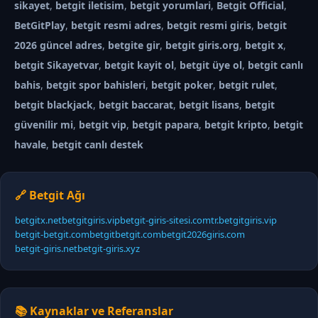
sikayet
,
betgit iletisim
,
betgit yorumlari
,
Betgit Official
,
BetGitPlay
,
betgit resmi adres
,
betgit resmi giris
,
betgit
2026 güncel adres
,
betgite gir
,
betgit giris.org
,
betgit x
,
betgit Sikayetvar
,
betgit kayit ol
,
betgit üye ol
,
betgit canlı
bahis
,
betgit spor bahisleri
,
betgit poker
,
betgit rulet
,
betgit blackjack
,
betgit baccarat
,
betgit lisans
,
betgit
güvenilir mi
,
betgit vip
,
betgit papara
,
betgit kripto
,
betgit
havale
,
betgit canlı destek
🔗 Betgit Ağı
betgitx.net
betgitgiris.vip
betgit-giris-sitesi.com
tr.betgitgiris.vip
betgit-betgit.com
betgitbetgit.com
betgit2026giris.com
betgit-giris.net
betgit-giris.xyz
📚 Kaynaklar ve Referanslar