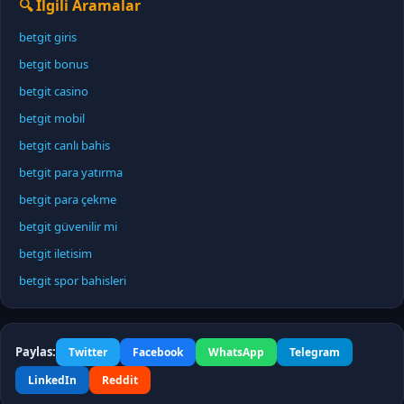
🔍 Ilgili Aramalar
betgit giris
betgit bonus
betgit casino
betgit mobil
betgit canlı bahis
betgit para yatırma
betgit para çekme
betgit güvenilir mi
betgit iletisim
betgit spor bahisleri
Paylas:
Twitter
Facebook
WhatsApp
Telegram
LinkedIn
Reddit