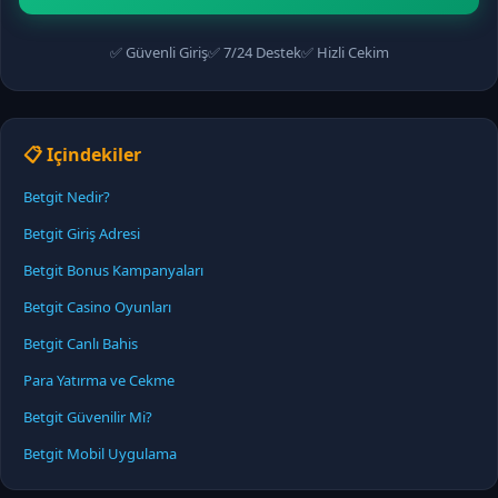
✅ Güvenli Giriş
✅ 7/24 Destek
✅ Hizli Cekim
📋 Içindekiler
Betgit Nedir?
Betgit Giriş Adresi
Betgit Bonus Kampanyaları
Betgit Casino Oyunları
Betgit Canlı Bahis
Para Yatırma ve Cekme
Betgit Güvenilir Mi?
Betgit Mobil Uygulama