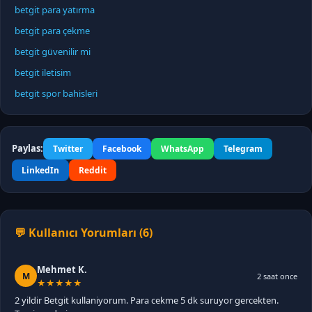
betgit para yatırma
betgit para çekme
betgit güvenilir mi
betgit iletisim
betgit spor bahisleri
Paylas:
Twitter
Facebook
WhatsApp
Telegram
LinkedIn
Reddit
💬 Kullanıcı Yorumları (6)
Mehmet K.
M
2 saat once
★★★★★
2 yildir Betgit kullaniyorum. Para cekme 5 dk suruyor gercekten.