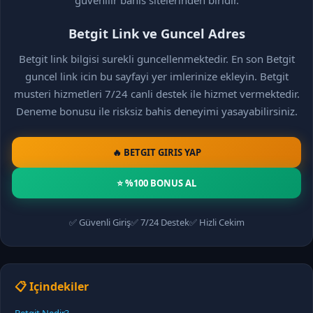
guvenilir bahis sitelerinden biridir.
Betgit Link ve Guncel Adres
Betgit link bilgisi surekli guncellenmektedir. En son Betgit
guncel link icin bu sayfayi yer imlerinize ekleyin. Betgit
musteri hizmetleri 7/24 canli destek ile hizmet vermektedir.
Deneme bonusu ile risksiz bahis deneyimi yasayabilirsiniz.
🔥 BETGIT GIRIS YAP
⭐ %100 BONUS AL
✅ Güvenli Giriş
✅ 7/24 Destek
✅ Hizli Cekim
📋 Içindekiler