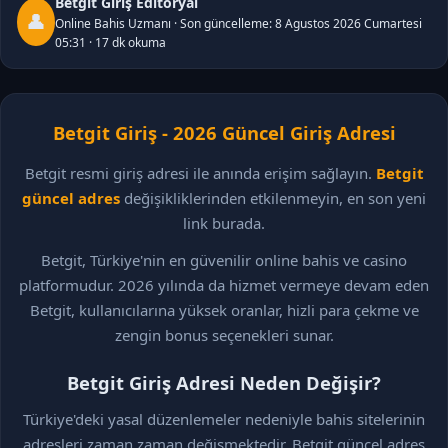
Betgit Giriş Editöryal
👤
Online Bahis Uzmanı · Son güncelleme: 8 Agustos 2026 Cumartesi
05:31 ·
17
dk okuma
Betgit Giriş - 2026 Güncel Giriş Adresi
Betgit resmi giriş adresi ile anında erişim sağlayın.
Betgit
güncel adres
değişikliklerinden etkilenmeyin, en son yeni
link burada.
Betgit, Türkiye'nin en güvenilir online bahis ve casino
platformudur. 2026 yılında da hizmet vermeye devam eden
Betgit, kullanıcılarına yüksek oranlar, hizli para çekme ve
zengin bonus seçenekleri sunar.
Betgit Giriş Adresi Neden Değişir?
Türkiye'deki yasal düzenlemeler nedeniyle bahis sitelerinin
adresleri zaman zaman değişmektedir. Betgit güncel adres