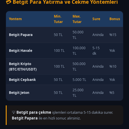
💳 Betgit Para Yatırma ve Cekme Yöntemleri
Min.
Max.
Yontem
Sure
Bonus
Tutar
Tutar
50.000
Betgit Papara
50 TL
Aninda
%15
TL
100.000
5-15
Betgit Havale
100 TL
Yok
TL
dk
Betgit Kripto
500.000
100 TL
Aninda
%10
(BTC/ETH/USDT)
TL
Betgit Cepbank
50 TL
5.000 TL
Aninda
Yok
25.000
Betgit Jeton
50 TL
Aninda
%5
TL
💡
Betgit para çekme
işlemleri ortalama 5-15 dakika surer.
Betgit Papara
ile en hizli sonuc alirsiniz.