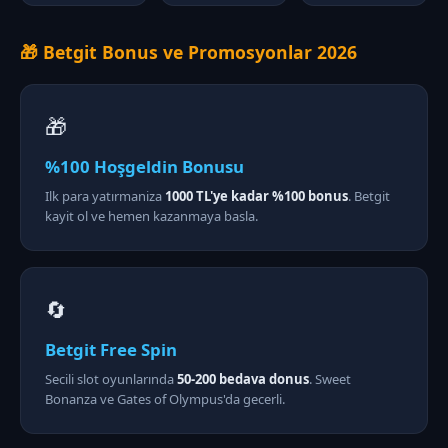
🎁 Betgit Bonus ve Promosyonlar 2026
🎁
%100 Hoşgeldin Bonusu
Ilk para yatırmaniza
1000 TL'ye kadar %100 bonus
. Betgit
kayit ol ve hemen kazanmaya basla.
🔄
Betgit Free Spin
Secili slot oyunlarında
50-200 bedava donus
. Sweet
Bonanza ve Gates of Olympus'da gecerli.