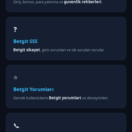
Giriş, bonus, para yatırma ve
guvenlik rehberleri
.
❓
Betgit SSS
Betgit sikayet
, giris sorunlari ve sik sorulan sorular.
⭐
Betgit Yorumları
Gercek kullanicilarin
Betgit yorumlari
ve deneyimleri.
📞