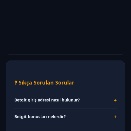
❓ Sıkça Sorulan Sorular
Betgit giriş adresi nasıl bulunur?
Betgit bonusları nelerdir?