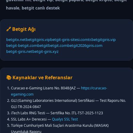
havale
,
betgit canlı destek
🔗 Betgit Ağı
betgitx.net
betgitgiris.vip
betgit-giris-sitesi.com
tr.betgitgiris.vip
betgit-betgit.com
betgitbetgit.com
betgit2026giris.com
betgit-giris.net
betgit-giris.xyz
📚 Kaynaklar ve Referanslar
Curacao e-Gaming Lisans No. 8048/JAZ —
https://curacao-
egaming.com
GLI (Gaming Laboratories International) Sertifikasi — Test Raporu No.
GLI-TR-2024-0847
iTech Labs RNG Testi — Sertifika No. ITL-TST-2025-1123
SSL Labs A+ Derecesi —
Qualys SSL Test
Türkiye Cumhuriyeti Mali Suçlari Arastirma Kurulu (MASAK)
Uyumluluk Raporu