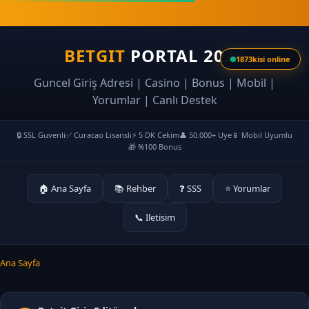
BETGIT
PORTAL 2026
1873
kisi online
Guncel Giriş Adresi | Casino | Bonus | Mobil |
Yorumlar | Canlı Destek
🔒 SSL Guvenli
✅ Curacao Lisansli
⚡ 5 DK Cekim
👤 50.000+ Uye
📱 Mobil Uyumlu
🎁 %100 Bonus
🏠 Ana Sayfa
📚 Rehber
❓ SSS
⭐ Yorumlar
📞 Iletisim
Ana Sayfa