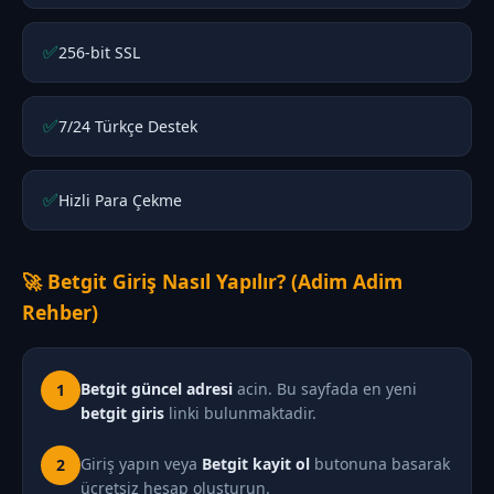
✅
256-bit SSL
✅
7/24 Türkçe Destek
✅
Hizli Para Çekme
🚀 Betgit Giriş Nasıl Yapılır? (Adim Adim
Rehber)
Betgit güncel adresi
acin. Bu sayfada en yeni
1
betgit giris
linki bulunmaktadir.
Giriş yapın veya
Betgit kayit ol
butonuna basarak
2
ücretsiz hesap oluşturun.