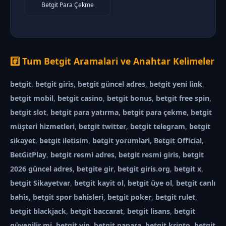
Betgit Para Çekme
#️⃣ Tum Betgit Aramalari ve Anahtar Kelimeler
betgit
,
betgit giris
,
betgit güncel adres
,
betgit yeni link
,
betgit mobil
,
betgit casino
,
betgit bonus
,
betgit free spin
,
betgit slot
,
betgit para yatırma
,
betgit para çekme
,
betgit
müşteri hizmetleri
,
betgit twitter
,
betgit telegram
,
betgit
sikayet
,
betgit iletisim
,
betgit yorumlari
,
Betgit Official
,
BetGitPlay
,
betgit resmi adres
,
betgit resmi giris
,
betgit
2026 güncel adres
,
betgite gir
,
betgit giris.org
,
betgit x
,
betgit Sikayetvar
,
betgit kayit ol
,
betgit üye ol
,
betgit canlı
bahis
,
betgit spor bahisleri
,
betgit poker
,
betgit rulet
,
betgit blackjack
,
betgit baccarat
,
betgit lisans
,
betgit
güvenilir mi
,
betgit vip
,
betgit papara
,
betgit kripto
,
betgit