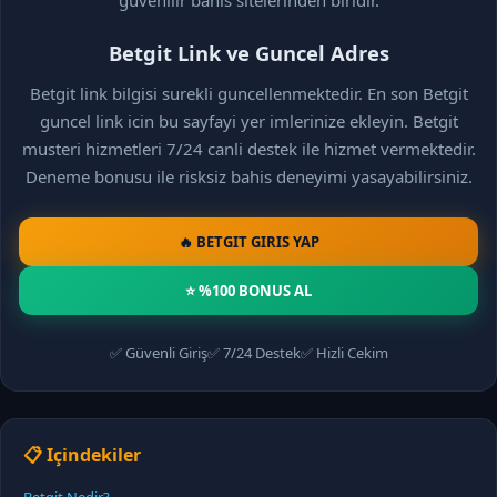
guvenilir bahis sitelerinden biridir.
Betgit Link ve Guncel Adres
Betgit link bilgisi surekli guncellenmektedir. En son Betgit
guncel link icin bu sayfayi yer imlerinize ekleyin. Betgit
musteri hizmetleri 7/24 canli destek ile hizmet vermektedir.
Deneme bonusu ile risksiz bahis deneyimi yasayabilirsiniz.
🔥 BETGIT GIRIS YAP
⭐ %100 BONUS AL
✅ Güvenli Giriş
✅ 7/24 Destek
✅ Hizli Cekim
📋 Içindekiler