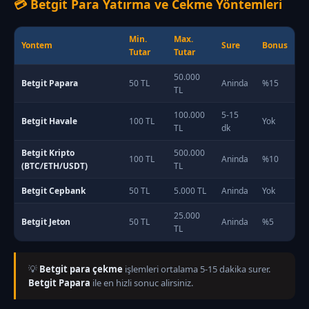
💳 Betgit Para Yatırma ve Cekme Yöntemleri
Min.
Max.
Yontem
Sure
Bonus
Tutar
Tutar
50.000
Betgit Papara
50 TL
Aninda
%15
TL
100.000
5-15
Betgit Havale
100 TL
Yok
TL
dk
Betgit Kripto
500.000
100 TL
Aninda
%10
(BTC/ETH/USDT)
TL
Betgit Cepbank
50 TL
5.000 TL
Aninda
Yok
25.000
Betgit Jeton
50 TL
Aninda
%5
TL
💡
Betgit para çekme
işlemleri ortalama 5-15 dakika surer.
Betgit Papara
ile en hizli sonuc alirsiniz.