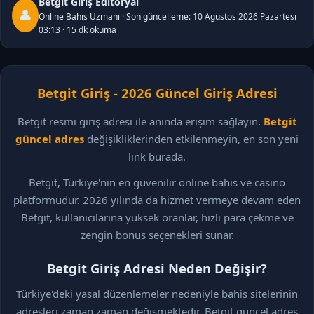
Betgit Giriş Editöryal
👤
Online Bahis Uzmanı · Son güncelleme: 10 Agustos 2026 Pazartesi
03:13 ·
15
dk okuma
Betgit Giriş - 2026 Güncel Giriş Adresi
Betgit resmi giriş adresi ile anında erişim sağlayın.
Betgit
güncel adres
değişikliklerinden etkilenmeyin, en son yeni
link burada.
Betgit, Türkiye'nin en güvenilir online bahis ve casino
platformudur. 2026 yılında da hizmet vermeye devam eden
Betgit, kullanıcılarına yüksek oranlar, hizli para çekme ve
zengin bonus seçenekleri sunar.
Betgit Giriş Adresi Neden Değişir?
Türkiye'deki yasal düzenlemeler nedeniyle bahis sitelerinin
adresleri zaman zaman değişmektedir. Betgit güncel adres