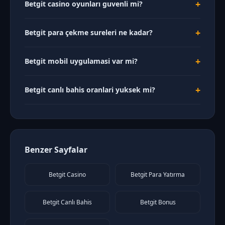
Betgit casino oyunları guvenli mi?
Betgit para çekme sureleri ne kadar?
Betgit mobil uygulamasi var mi?
Betgit canlı bahis oranlari yuksek mi?
Benzer Sayfalar
Betgit Casino
Betgit Para Yatırma
Betgit Canlı Bahis
Betgit Bonus