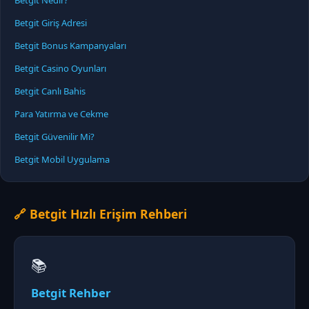
Betgit Nedir?
Betgit Giriş Adresi
Betgit Bonus Kampanyaları
Betgit Casino Oyunları
Betgit Canlı Bahis
Para Yatırma ve Cekme
Betgit Güvenilir Mi?
Betgit Mobil Uygulama
🔗 Betgit Hızlı Erişim Rehberi
📚
Betgit Rehber