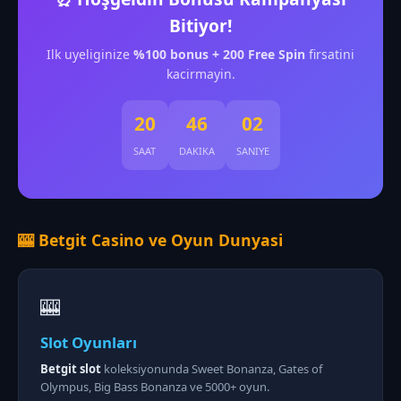
Bitiyor!
Ilk uyeliginize
%100 bonus + 200 Free Spin
firsatini
kacirmayin.
20
46
01
SAAT
DAKIKA
SANIYE
🎰 Betgit Casino ve Oyun Dunyasi
🎰
Slot Oyunları
Betgit slot
koleksiyonunda Sweet Bonanza, Gates of
Olympus, Big Bass Bonanza ve 5000+ oyun.