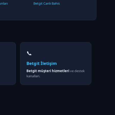
nları
Betgit Canlı Bahis
📞
Betgit İletişim
Betgit müşteri hizmetleri
ve destek
kanallari.