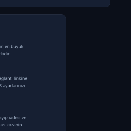
6
nin en buyuk
dadir.
glanti linkine
 ayarlarinizi
yip iadesi ve
nus kazanin.