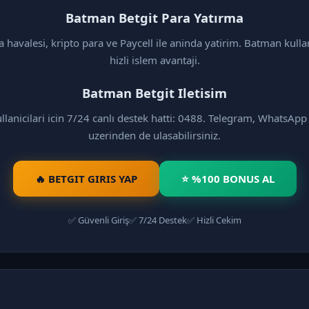
Batman Betgit Para Yatırma
 havalesi, kripto para ve Paycell ile aninda yatirim. Batman kullan
hizli islem avantaji.
Batman Betgit Iletisim
lanicilari icin 7/24 canlı destek hatti: 0488. Telegram, WhatsApp
uzerinden de ulasabilirsiniz.
🔥 BETGIT GIRIS YAP
⭐ %100 BONUS AL
✅ Güvenli Giriş
✅ 7/24 Destek
✅ Hizli Cekim