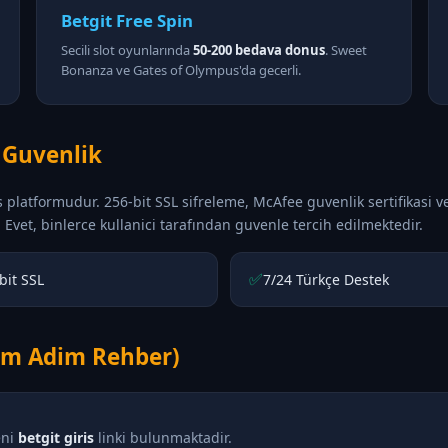
Betgit Free Spin
Secili slot oyunlarında
50-200 bedava donus
. Sweet
Bonanza ve Gates of Olympus'da gecerli.
e Guvenlik
s platformudur. 256-bit SSL sifreleme, McAfee guvenlik sertifikasi 
Evet, binlerce kullanici tarafından guvenle tercih edilmektedir.
✅
bit SSL
7/24 Türkçe Destek
Adim Adim Rehber)
eni
betgit giris
linki bulunmaktadir.