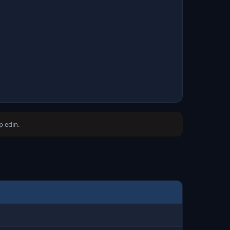
p edin.