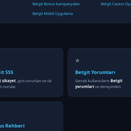
Betgit Bonus Kampanyaları
Betgit Casino Oyu
Betgit Mobil Uygulama
⭐
it SSS
Betgit Yorumları
t sikayet
, giris sorunlari ve sik
Gercek kullanicilarin
Betgit
n sorular.
yorumlari
ve deneyimleri.
us Rehberi