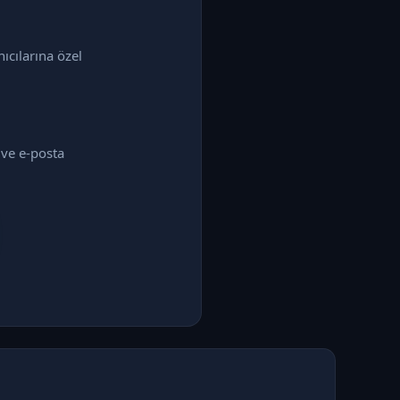
ıcılarına özel
 ve e-posta