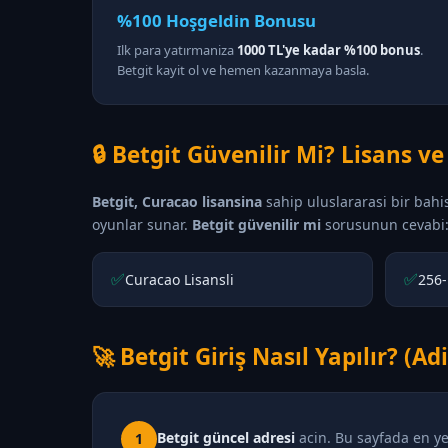
%100 Hoşgeldin Bonusu
Ilk para yatırmaniza
1000 TL'ye kadar %100 bonus
.
Betgit kayit ol ve hemen kazanmaya basla.
🔒 Betgit Güvenilir Mi? Lisans v
Betgit, Curacao lisansina
sahip uluslararasi bir bahi
oyunlar sunar.
Betgit güvenilir mi
sorusunun cevabi: 
✅
✅
Curacao Lisansli
256-
🚀 Betgit Giriş Nasıl Yapılır? (
Betgit güncel adresi
acin. Bu sayfada en y
1