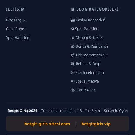
ILETISIM
📝 BLOG KATEGORILERI
Bize Ulaşın
🎰 Casino Rehberleri
Canlı Bahis
⚽ Spor Bahisleri
Spor Bahisleri
🏆 Strateji & Taktik
🎁 Bonus & Kampanya
💳 Ödeme Yöntemleri
📚 Rehber & Bilgi
🎲 Slot İncelemeleri
📢 Sosyal Medya
📚 Tüm Yazılar
Betgit Giriş 2026
| Tum haklari saklidir | 18+ Yas Siniri | Sorumlu Oyun
betgit-giris-sitesi.com
betgitgiris.vip
|