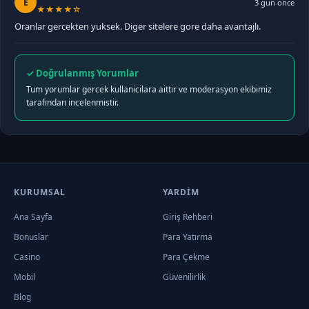
E
3 gun once
★★★★☆
Oranlar gercekten yuksek. Diger sitelere gore daha avantajlı.
✓ Doğrulanmış Yorumlar
Tum yorumlar gercek kullanicilara aittir ve moderasyon ekibimiz
tarafından incelenmistir.
KURUMSAL
YARDIM
Ana Sayfa
Giriş Rehberi
Bonuslar
Para Yatırma
Casino
Para Çekme
Mobil
Güvenilirlik
Blog