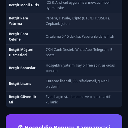
iOS & Android uygulamasi mevcut, mobil
Betgit Mobil Giriş
uyumlu site
Betgit Para
Papara, Havale, Kripto (BTC/ETH/USDT),
Yatırma
Cepbank, Jeton
Betgit Para
Ortalama 5-15 dakika, Papara ile daha hizli
Çekme
Betgit Müşteri
7/24 Canlı Destek, WhatsApp, Telegram, E-
Hizmetleri
posta
Hoşgeldin, yatirim, kayip, free spin, arkadas
Betgit Bonuslar
bonusu
Curacao lisansli, SSL sifrelemeli, guvenli
Betgit Lisans
platform
Betgit Güvenilir
Evet, bagimsiz denetimli ve binlerce aktif
Mi
kullanici
⏰ Hoşgeldin Bonusu Kampanyasi