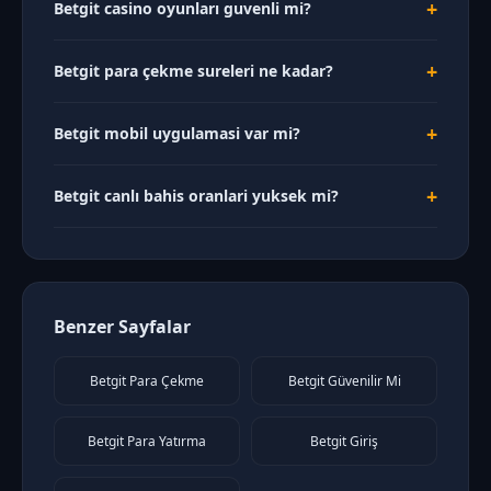
Betgit casino oyunları guvenli mi?
Betgit para çekme sureleri ne kadar?
Betgit mobil uygulamasi var mi?
Betgit canlı bahis oranlari yuksek mi?
Benzer Sayfalar
Betgit Para Çekme
Betgit Güvenilir Mi
Betgit Para Yatırma
Betgit Giriş