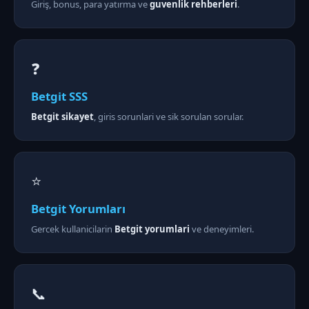
Giriş, bonus, para yatırma ve
guvenlik rehberleri
.
❓
Betgit SSS
Betgit sikayet
, giris sorunlari ve sik sorulan sorular.
⭐
Betgit Yorumları
Gercek kullanicilarin
Betgit yorumlari
ve deneyimleri.
📞