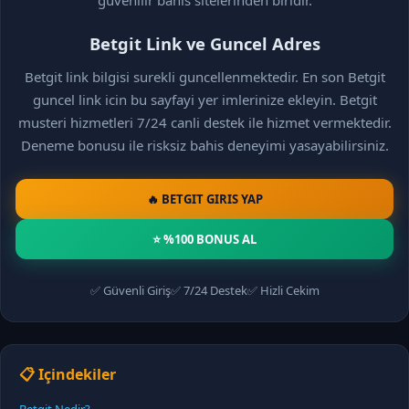
guvenilir bahis sitelerinden biridir.
Betgit Link ve Guncel Adres
Betgit link bilgisi surekli guncellenmektedir. En son Betgit
guncel link icin bu sayfayi yer imlerinize ekleyin. Betgit
musteri hizmetleri 7/24 canli destek ile hizmet vermektedir.
Deneme bonusu ile risksiz bahis deneyimi yasayabilirsiniz.
🔥 BETGIT GIRIS YAP
⭐ %100 BONUS AL
✅ Güvenli Giriş
✅ 7/24 Destek
✅ Hizli Cekim
📋 Içindekiler