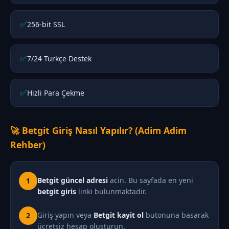
✅
256-bit SSL
✅
7/24 Türkçe Destek
✅
Hizli Para Çekme
🚀 Betgit Giriş Nasıl Yapılır? (Adim Adim
Rehber)
Betgit güncel adresi
acin. Bu sayfada en yeni
1
betgit giris
linki bulunmaktadir.
Giriş yapın veya
Betgit kayit ol
butonuna basarak
2
ücretsiz hesap oluşturun.