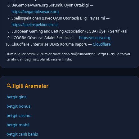
BeGambleAware.org Sorumlu Oyun Ortakligi —
https://begambleaware.org
Spelinspektionen (Isvec Oyun Otoritesi) Bilgi Paylasimi —
https://spelinspektionen.se
European Gaming and Betting Association (EGBA) Üyelik Sertifikasi
eCOGRA Güven ve Adalet Sertifikasi —
https://ecogra.org
Cloudflare Enterprise DDoS Koruma Raporu —
Cloudflare
Tüm bilgiler resmi kurumlar tarafından doğrulanmıştir. Betgit Giriş Editöryal
tarafından bagimsiz olarak incelenmistir.
🔍 Ilgili Aramalar
betgit giris
betgit bonus
betgit casino
betgit mobil
betgit canlı bahis