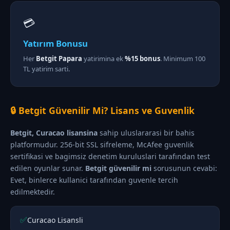
💳
Yatırım Bonusu
Her
Betgit Papara
yatirimina ek
%15 bonus
. Minimum 100
TL yatirim sarti.
🔒 Betgit Güvenilir Mi? Lisans ve Guvenlik
Betgit, Curacao lisansina
sahip uluslararasi bir bahis
platformudur. 256-bit SSL sifreleme, McAfee guvenlik
sertifikasi ve bagimsiz denetim kuruluslari tarafından test
edilen oyunlar sunar.
Betgit güvenilir mi
sorusunun cevabi:
Evet, binlerce kullanici tarafından guvenle tercih
edilmektedir.
✅
Curacao Lisansli