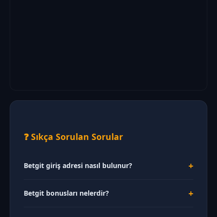
❓ Sıkça Sorulan Sorular
Betgit giriş adresi nasıl bulunur?
Betgit bonusları nelerdir?