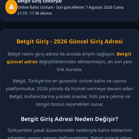
Betgit Giriş Editöryal
👤
Online Bahis Uzmanı · Son güncelleme: 7 Agustos 2026 Cuma
21:19 ·
17
dk okuma
Betgit Giriş - 2026 Güncel Giriş Adresi
Betgit resmi giriş adresi ile anında erişim sağlayın.
Betgit
güncel adres
değişikliklerinden etkilenmeyin, en son yeni
link burada.
Betgit, Türkiye'nin en güvenilir online bahis ve casino
platformudur. 2026 yılında da hizmet vermeye devam eden
Betgit, kullanıcılarına yüksek oranlar, hizli para çekme ve
zengin bonus seçenekleri sunar.
Betgit Giriş Adresi Neden Değişir?
Türkiye'deki yasal düzenlemeler nedeniyle bahis sitelerinin
adresleri zaman zaman değişmektedir. Betgit güncel adres