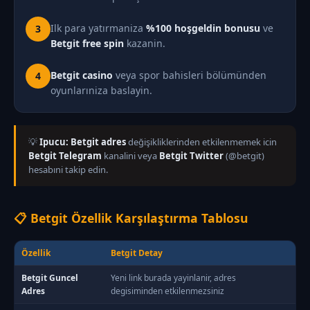
Ilk para yatırmaniza
%100 hoşgeldin bonusu
ve
3
Betgit free spin
kazanin.
Betgit casino
veya spor bahisleri bölümünden
4
oyunlarıniza baslayin.
💡
Ipucu:
Betgit adres
değişikliklerinden etkilenmemek icin
Betgit Telegram
kanalini veya
Betgit Twitter
(@betgit)
hesabıni takip edin.
📋 Betgit Özellik Karşılaştırma Tablosu
Özellik
Betgit Detay
Betgit Guncel
Yeni link burada yayinlanir, adres
Adres
degisiminden etkilenmezsiniz