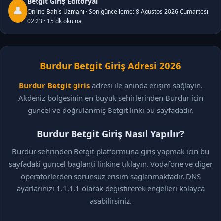
Betgit Giriş Editöryal
👤
Online Bahis Uzmanı · Son güncelleme: 8 Agustos 2026 Cumartesi
02:23 ·
15
dk okuma
Burdur Betgit Giriş Adresi 2026
Burdur Betgit giris
adresi ile aninda erişim sağlayın.
Akdeniz bolgesinin en buyuk sehirlerinden Burdur icin
guncel ve doğrulanmış Betgit linki bu sayfadadir.
Burdur Betgit Giriş Nasıl Yapılır?
Burdur sehrinden Betgit platformuna giriş yapmak icin bu
sayfadaki guncel baglanti linkine tıklayın. Vodafone ve diger
operatorlerden sorunsuz erisim saglanmaktadir. DNS
ayarlarinizi 1.1.1.1 olarak degistirerek engelleri kolayca
asabilirsiniz.