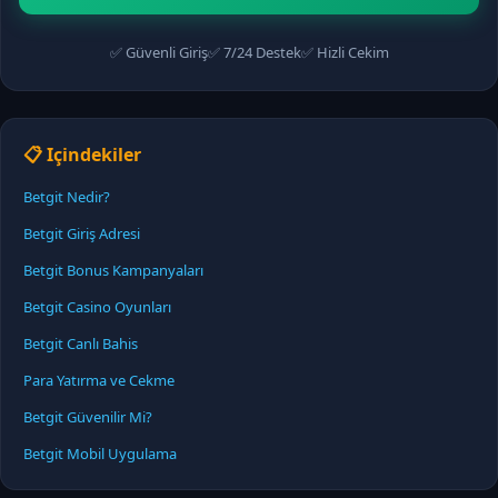
✅ Güvenli Giriş
✅ 7/24 Destek
✅ Hizli Cekim
📋 Içindekiler
Betgit Nedir?
Betgit Giriş Adresi
Betgit Bonus Kampanyaları
Betgit Casino Oyunları
Betgit Canlı Bahis
Para Yatırma ve Cekme
Betgit Güvenilir Mi?
Betgit Mobil Uygulama