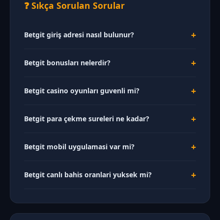
❓ Sıkça Sorulan Sorular
Betgit giriş adresi nasıl bulunur?
Betgit bonusları nelerdir?
Betgit casino oyunları guvenli mi?
Betgit para çekme sureleri ne kadar?
Betgit mobil uygulamasi var mi?
Betgit canlı bahis oranlari yuksek mi?