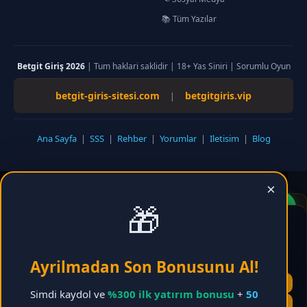
📚 Tüm Yazılar
Betgit Giriş 2026
| Tum haklari saklidir | 18+ Yas Siniri | Sorumlu Oyun
betgit-giris-sitesi.com
betgitgiris.vip
|
Ana Sayfa
|
SSS
|
Rehber
|
Yorumlar
|
Iletisim
|
Blog
×
📞
🎁
Betgit Güncel Giriş 2026
🍪 Cerez Politikasi
✈️
Betgit Giriş olarak size en iyi deneyimi sunmak icin cerezleri
Betgit Casino
|
Betgit Giriş
|
Betgit VIP
kullaniyoruz.
Gizlilik Politikasi
|
Cerez Politikasi
Ayrilmadan Son Bonusunu Al!
z once 2.500 TL kazandi!
🏆 Ayse Y. Blackjack te 5.000 TL jackpot vurdu!
Tumunu Kabul Et
Simdi kaydol ve
%300 ilk yatırım bonusu
+
50
Reddet