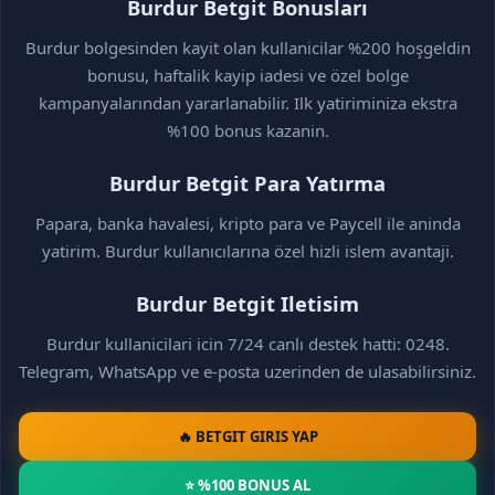
Burdur Betgit Bonusları
Burdur bolgesinden kayit olan kullanicilar %200 hoşgeldin
bonusu, haftalik kayip iadesi ve özel bolge
kampanyalarından yararlanabilir. Ilk yatiriminiza ekstra
%100 bonus kazanin.
Burdur Betgit Para Yatırma
Papara, banka havalesi, kripto para ve Paycell ile aninda
yatirim. Burdur kullanıcılarına özel hizli islem avantaji.
Burdur Betgit Iletisim
Burdur kullanicilari icin 7/24 canlı destek hatti: 0248.
Telegram, WhatsApp ve e-posta uzerinden de ulasabilirsiniz.
🔥 BETGIT GIRIS YAP
⭐ %100 BONUS AL