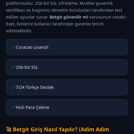
platformudur. 256-bit SSL sifreleme, McAfee guvenlik
sertifikasi ve bagimsiz denetim kuruluslari tarafından test
edilen oyunlar sunar.
Betgit güvenilir mi
sorusunun cevabi:
Evet, binlerce kullanici tarafından guvenle tercih
edilmektedir.
✅
Curacao Lisansli
✅
256-bit SSL
✅
7/24 Türkçe Destek
✅
Hizli Para Çekme
🚀 Betgit Giriş Nasıl Yapılır? (Adim Adim